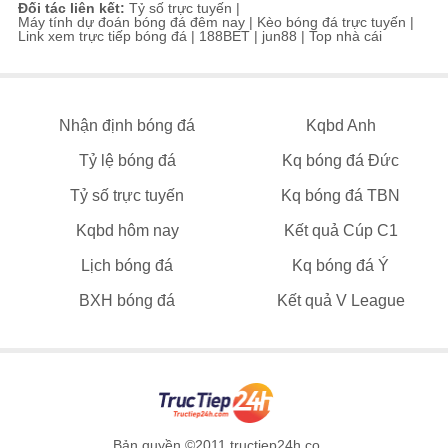
Đối tác liên kết:
Tỷ số trực tuyến
|
Máy tính dự đoán bóng đá đêm nay
|
Kèo bóng đá trực tuyến
|
Link xem trực tiếp bóng đá
|
188BET
|
jun88
|
Top nhà cái
Nhận định bóng đá
Kqbd Anh
Tỷ lệ bóng đá
Kq bóng đá Đức
Tỷ số trực tuyến
Kq bóng đá TBN
Kqbd hôm nay
Kết quả Cúp C1
Lịch bóng đá
Kq bóng đá Ý
BXH bóng đá
Kết quả V League
Bản quyền ©2011 tructiep24h.co