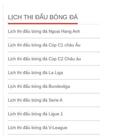
LỊCH THI ĐẤU BÓNG ĐÁ
Lịch thi đấu bóng đá Ngoại Hạng Anh
Lịch thi đấu bóng đá Cúp C1 châu Âu
Lịch thi đấu bóng đá Cúp C2 Châu âu
Lịch thi đấu bóng đá La Liga
Lịch thi đấu bóng đá Bundesliga
Lịch thi đấu bóng đá Serie A
Lịch thi đấu bóng đá Ligue 1
Lịch thi đấu bóng đá V-League