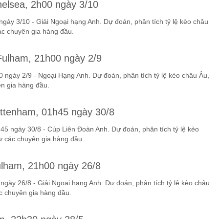
helsea, 2h00 ngày 3/10
gày 3/10 - Giải Ngoại hạng Anh. Dự đoán, phân tích tỷ lệ kèo châu
ác chuyên gia hàng đầu.
 Fulham, 21h00 ngày 2/9
 ngày 2/9 - Ngoại Hạng Anh. Dự đoán, phân tích tỷ lệ kèo châu Âu,
n gia hàng đầu.
ottenham, 01h45 ngày 30/8
45 ngày 30/8 - Cúp Liên Đoàn Anh. Dự đoán, phân tích tỷ lệ kèo
ừ các chuyên gia hàng đầu.
Fulham, 21h00 ngày 26/8
ngày 26/8 - Giải Ngoại hạng Anh. Dự đoán, phân tích tỷ lệ kèo châu
ác chuyên gia hàng đầu.