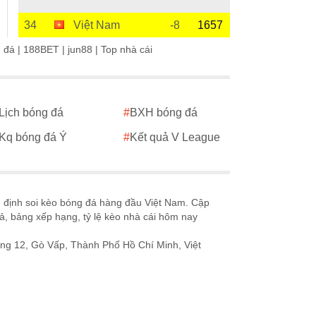
34
Việt Nam
-8
1657
g đá
|
188BET
|
jun88
|
Top nhà cái
Lịch bóng đá
#
BXH bóng đá
Kq bóng đá Ý
#
Kết quả V League
n định soi kèo bóng đá hàng đầu Việt Nam. Cập
uả, bảng xếp hạng, tỷ lệ kèo nhà cái hôm nay
ng 12, Gò Vấp, Thành Phố Hồ Chí Minh, Việt