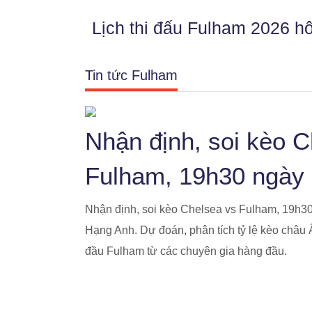
Lịch thi đấu Fulham 2026 h
Tin tức Fulham
Nhận định, soi kèo C
Fulham, 19h30 ngày 
Nhận định, soi kèo Chelsea vs Fulham, 19h30
Hạng Anh. Dự đoán, phân tích tỷ lệ kèo châu 
đầu Fulham từ các chuyên gia hàng đầu.