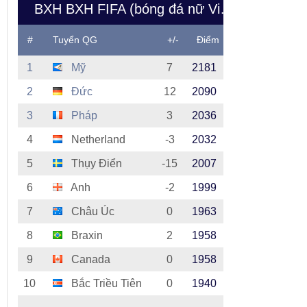
BXH BXH FIFA (bóng đá nữ Việt Nam)
#
Tuyển QG
+/-
Điểm
1
Mỹ
7
2181
2
Đức
12
2090
3
Pháp
3
2036
4
Netherland
-3
2032
5
Thụy Điển
-15
2007
6
Anh
-2
1999
7
Châu Úc
0
1963
8
Braxin
2
1958
9
Canada
0
1958
10
Bắc Triều Tiên
0
1940