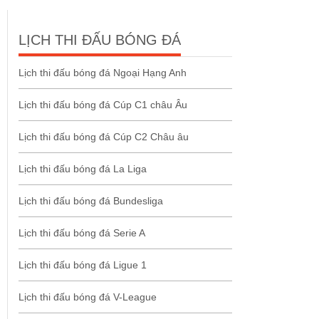
LỊCH THI ĐẤU BÓNG ĐÁ
Lịch thi đấu bóng đá Ngoại Hạng Anh
Lịch thi đấu bóng đá Cúp C1 châu Âu
Lịch thi đấu bóng đá Cúp C2 Châu âu
Lịch thi đấu bóng đá La Liga
Lịch thi đấu bóng đá Bundesliga
Lịch thi đấu bóng đá Serie A
Lịch thi đấu bóng đá Ligue 1
Lịch thi đấu bóng đá V-League