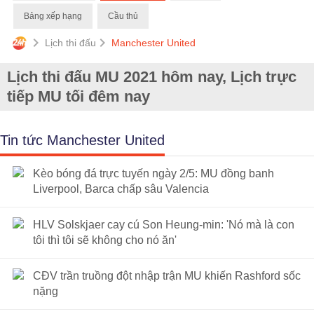
Bảng xếp hạng
Cầu thủ
Lịch thi đấu
Manchester United
Lịch thi đấu MU 2021 hôm nay, Lịch trực
tiếp MU tối đêm nay
Tin tức Manchester United
Kèo bóng đá trực tuyến ngày 2/5: MU đồng banh
Liverpool, Barca chấp sâu Valencia
HLV Solskjaer cay cú Son Heung-min: 'Nó mà là con
tôi thì tôi sẽ không cho nó ăn'
CĐV trần truồng đột nhập trận MU khiến Rashford sốc
nặng