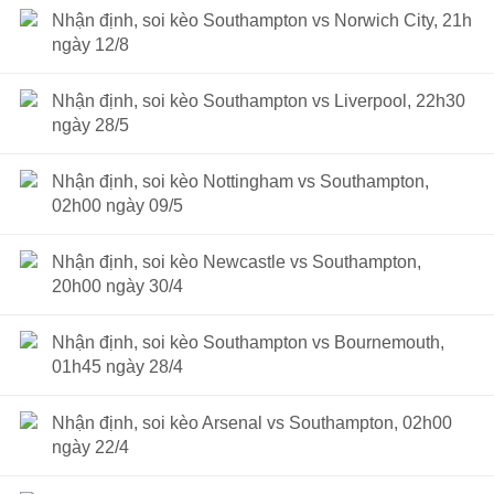
Nhận định, soi kèo Southampton vs Norwich City, 21h
ngày 12/8
Nhận định, soi kèo Southampton vs Liverpool, 22h30
ngày 28/5
Nhận định, soi kèo Nottingham vs Southampton,
02h00 ngày 09/5
Nhận định, soi kèo Newcastle vs Southampton,
20h00 ngày 30/4
Nhận định, soi kèo Southampton vs Bournemouth,
01h45 ngày 28/4
Nhận định, soi kèo Arsenal vs Southampton, 02h00
ngày 22/4