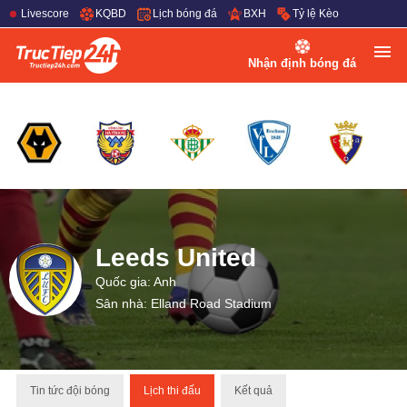
Livescore
KQBD
Lịch bóng đá
BXH
Tỷ lệ Kèo
Nhận định bóng đá
Leeds United
Quốc gia: Anh
Sân nhà: Elland Road Stadium
Tin tức đội bóng
Lịch thi đấu
Kết quả