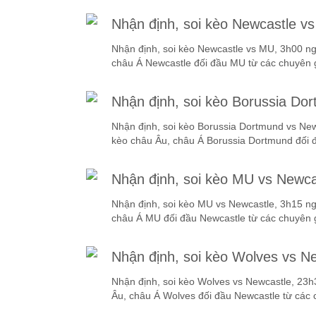
Nhận định, soi kèo Newcastle v
Nhận định, soi kèo Newcastle vs MU, 3h00 ng
châu Á Newcastle đối đầu MU từ các chuyên 
Nhận định, soi kèo Borussia Do
Nhận định, soi kèo Borussia Dortmund vs New
kèo châu Âu, châu Á Borussia Dortmund đối 
Nhận định, soi kèo MU vs Newca
Nhận định, soi kèo MU vs Newcastle, 3h15 ng
châu Á MU đối đầu Newcastle từ các chuyên 
Nhận định, soi kèo Wolves vs N
Nhận định, soi kèo Wolves vs Newcastle, 23h
Âu, châu Á Wolves đối đầu Newcastle từ các 