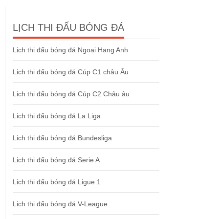
LỊCH THI ĐẤU BÓNG ĐÁ
Lịch thi đấu bóng đá Ngoại Hạng Anh
Lịch thi đấu bóng đá Cúp C1 châu Âu
Lịch thi đấu bóng đá Cúp C2 Châu âu
Lịch thi đấu bóng đá La Liga
Lịch thi đấu bóng đá Bundesliga
Lịch thi đấu bóng đá Serie A
Lịch thi đấu bóng đá Ligue 1
Lịch thi đấu bóng đá V-League