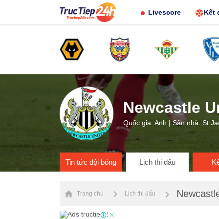
Livescore
Kết 
Newcastle U
Quốc gia: Anh | Sân nhà: St J
Tin tức đội bóng
Lịch thi đấu
Kế
Newcastle
Trang chủ
Lịch thi đấu