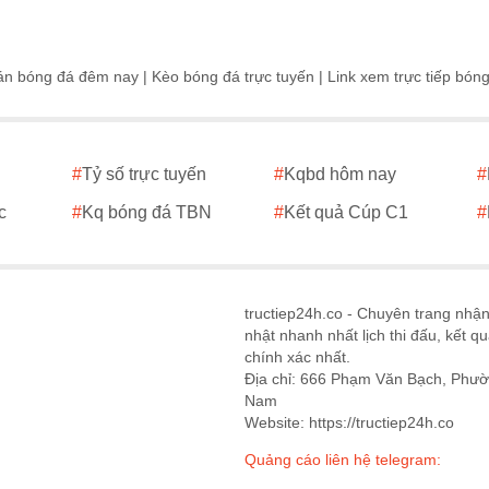
án bóng đá đêm nay
|
Kèo bóng đá trực tuyến
|
Link xem trực tiếp bón
#
Tỷ số trực tuyến
#
Kqbd hôm nay
#
c
#
Kq bóng đá TBN
#
Kết quả Cúp C1
#
tructiep24h.co - Chuyên trang nhậ
nhật nhanh nhất lịch thi đấu, kết q
chính xác nhất.
Địa chỉ: 666 Phạm Văn Bạch, Phườ
Nam
Website: https://tructiep24h.co
Quảng cáo liên hệ telegram: