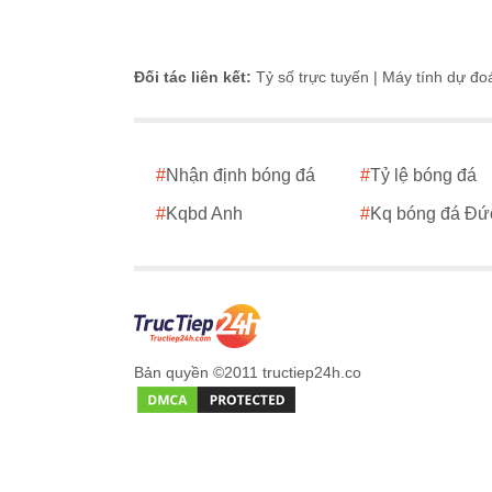
Đối tác liên kết:
Tỷ số trực tuyến
|
Máy tính dự đo
#
Nhận định bóng đá
#
Tỷ lệ bóng đá
#
Kqbd Anh
#
Kq bóng đá Đứ
Bản quyền ©2011 tructiep24h.co