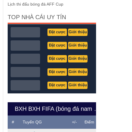
Lịch thi đấu bóng đá AFF Cup
TOP NHÀ CÁI UY TÍN
Đặt cược
Giới thiệu
Đặt cược
Giới thiệu
Đặt cược
Giới thiệu
Đặt cược
Giới thiệu
Đặt cược
Giới thiệu
BXH BXH FIFA (bóng đá nam Việt Nam)
#
Tuyển QG
+/-
Điểm