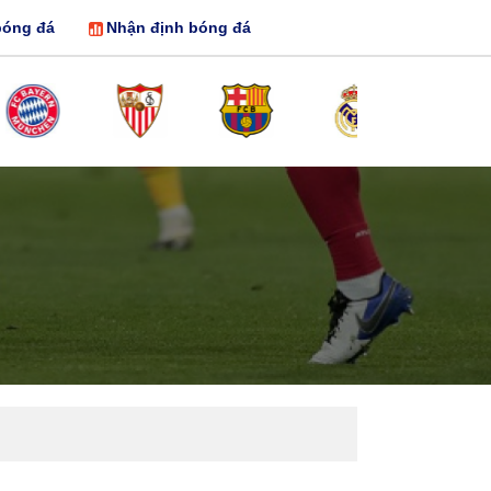
bóng đá
Nhận định bóng đá