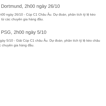
s Dortmund, 2h00 ngày 26/10
h00 ngày 26/10 - Cúp C1 Châu Âu. Dự đoán, phân tích tỷ lệ kèo
 từ các chuyên gia hàng đầu.
s PSG, 2h00 ngày 5/10
gày 5/10 - Giải Cúp C1 châu Âu. Dự đoán, phân tích tỷ lệ kèo châu
c chuyên gia hàng đầu.