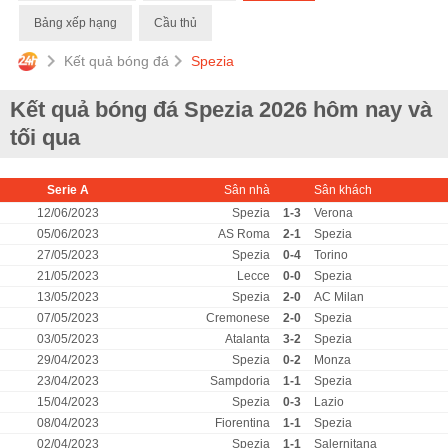
Bảng xếp hạng
Cầu thủ
Kết quả bóng đá
Spezia
Kết quả bóng đá Spezia 2026 hôm nay và
tối qua
Serie A
Sân nhà
Sân khách
12/06/2023
Spezia
1-3
Verona
05/06/2023
AS Roma
2-1
Spezia
27/05/2023
Spezia
0-4
Torino
21/05/2023
Lecce
0-0
Spezia
13/05/2023
Spezia
2-0
AC Milan
07/05/2023
Cremonese
2-0
Spezia
03/05/2023
Atalanta
3-2
Spezia
29/04/2023
Spezia
0-2
Monza
23/04/2023
Sampdoria
1-1
Spezia
15/04/2023
Spezia
0-3
Lazio
08/04/2023
Fiorentina
1-1
Spezia
02/04/2023
Spezia
1-1
Salernitana