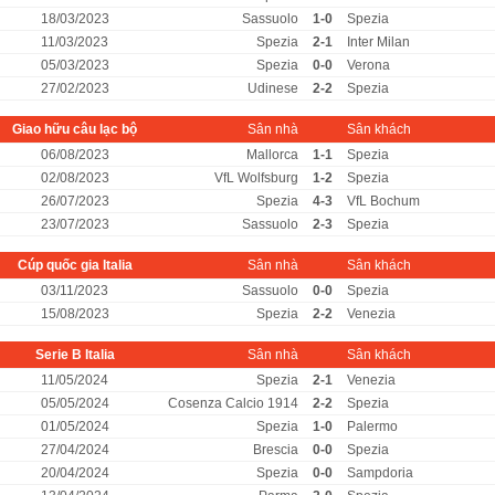
18/03/2023
Sassuolo
1-0
Spezia
11/03/2023
Spezia
2-1
Inter Milan
05/03/2023
Spezia
0-0
Verona
27/02/2023
Udinese
2-2
Spezia
Giao hữu câu lạc bộ
Sân nhà
Sân khách
06/08/2023
Mallorca
1-1
Spezia
02/08/2023
VfL Wolfsburg
1-2
Spezia
26/07/2023
Spezia
4-3
VfL Bochum
23/07/2023
Sassuolo
2-3
Spezia
Cúp quốc gia Italia
Sân nhà
Sân khách
03/11/2023
Sassuolo
0-0
Spezia
15/08/2023
Spezia
2-2
Venezia
Serie B Italia
Sân nhà
Sân khách
11/05/2024
Spezia
2-1
Venezia
05/05/2024
Cosenza Calcio 1914
2-2
Spezia
01/05/2024
Spezia
1-0
Palermo
27/04/2024
Brescia
0-0
Spezia
20/04/2024
Spezia
0-0
Sampdoria