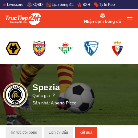
Livescore
KQBD
Lịch bóng đá
BXH
Tỷ lệ Kèo
Nhận định bóng đá
Spezia
Quốc gia: Ý
Sân nhà: Alberto Picco
Tin tức đội bóng
Lịch thi đấu
Kết quả