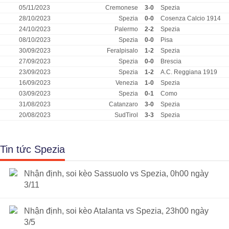
05/11/2023
Cremonese
3-0
Spezia
28/10/2023
Spezia
0-0
Cosenza Calcio 1914
24/10/2023
Palermo
2-2
Spezia
08/10/2023
Spezia
0-0
Pisa
30/09/2023
Feralpisalo
1-2
Spezia
27/09/2023
Spezia
0-0
Brescia
23/09/2023
Spezia
1-2
A.C. Reggiana 1919
16/09/2023
Venezia
1-0
Spezia
03/09/2023
Spezia
0-1
Como
31/08/2023
Catanzaro
3-0
Spezia
20/08/2023
SudTirol
3-3
Spezia
Tin tức Spezia
Nhận định, soi kèo Sassuolo vs Spezia, 0h00 ngày
3/11
Nhận định, soi kèo Atalanta vs Spezia, 23h00 ngày
3/5