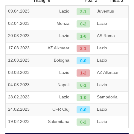
Thắng: 6
Hòa: 2
Thua: 2
09.04.2023
Lazio
Juventus
2-1
02.04.2023
Monza
Lazio
0-2
20.03.2023
Lazio
AS Roma
1-0
17.03.2023
AZ Alkmaar
Lazio
2-1
12.03.2023
Bologna
Lazio
0-0
08.03.2023
Lazio
AZ Alkmaar
1-2
04.03.2023
Napoli
Lazio
0-1
28.02.2023
Lazio
Sampdoria
1-0
24.02.2023
CFR Cluj
Lazio
0-0
19.02.2023
Salernitana
Lazio
0-2