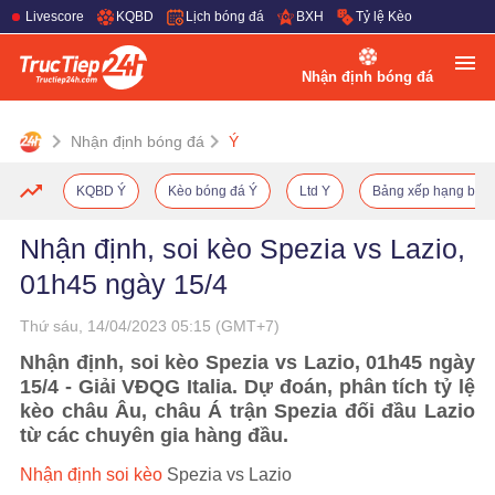
Livescore
KQBD
Lịch bóng đá
BXH
Tỷ lệ Kèo
Nhận định bóng đá
Nhận định bóng đá
Ý
KQBD Ý
Kèo bóng đá Ý
Ltd Y
Bảng xếp hạng bón
Nhận định, soi kèo Spezia vs Lazio,
01h45 ngày 15/4
Thứ sáu, 14/04/2023 05:15 (GMT+7)
Nhận định, soi kèo Spezia vs Lazio, 01h45 ngày
15/4 - Giải VĐQG Italia. Dự đoán, phân tích tỷ lệ
kèo châu Âu, châu Á trận Spezia đối đầu Lazio
từ các chuyên gia hàng đầu.
Nhận định soi kèo
Spezia vs Lazio