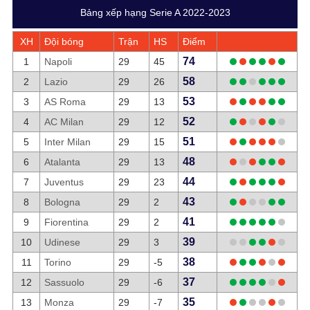
Bảng xếp hạng Serie A 2022-2023
XH
Đội bóng
Trận
HS
Điểm
74
1
Napoli
29
45
58
2
Lazio
29
26
53
3
AS Roma
29
13
52
4
AC Milan
29
12
51
5
Inter Milan
29
15
48
6
Atalanta
29
13
44
7
Juventus
29
23
43
8
Bologna
29
2
41
9
Fiorentina
29
2
39
10
Udinese
29
3
38
11
Torino
29
-5
37
12
Sassuolo
29
-6
35
13
Monza
29
-7