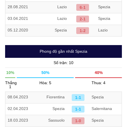
28.08.2021
Lazio
Spezia
6-1
03.04.2021
Lazio
Spezia
2-1
05.12.2020
Spezia
Lazio
1-2
Phong độ gần nhất Spezia
Số trận: 10
10%
50%
40%
Thắng:
Hòa: 5
Thua: 4
1
08.04.2023
Fiorentina
Spezia
1-1
02.04.2023
Spezia
Salernitana
1-1
18.03.2023
Sassuolo
Spezia
1-0