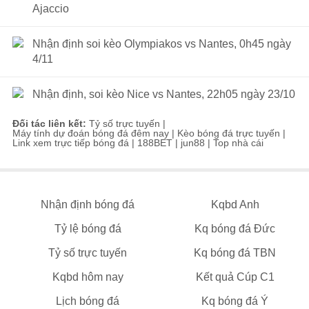
Ajaccio
Nhận định soi kèo Olympiakos vs Nantes, 0h45 ngày
4/11
Nhận định, soi kèo Nice vs Nantes, 22h05 ngày 23/10
Đối tác liên kết:
Tỷ số trực tuyến
|
Máy tính dự đoán bóng đá đêm nay
|
Kèo bóng đá trực tuyến
|
Link xem trực tiếp bóng đá
|
188BET
|
jun88
|
Top nhà cái
Nhận định bóng đá
Kqbd Anh
Tỷ lệ bóng đá
Kq bóng đá Đức
Tỷ số trực tuyến
Kq bóng đá TBN
Kqbd hôm nay
Kết quả Cúp C1
Lịch bóng đá
Kq bóng đá Ý