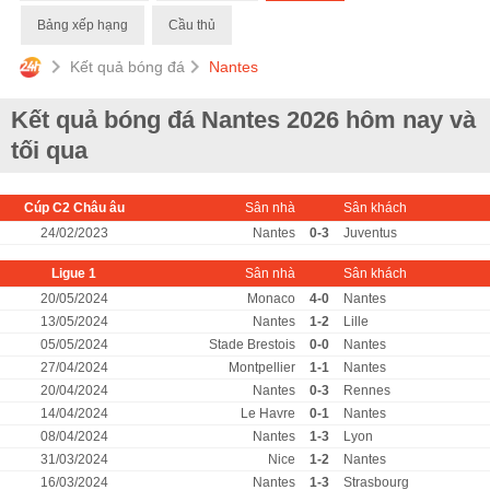
Bảng xếp hạng
Cầu thủ
Kết quả bóng đá
Nantes
Kết quả bóng đá Nantes 2026 hôm nay và
tối qua
Cúp C2 Châu âu
Sân nhà
Sân khách
24/02/2023
Nantes
0-3
Juventus
Ligue 1
Sân nhà
Sân khách
20/05/2024
Monaco
4-0
Nantes
13/05/2024
Nantes
1-2
Lille
05/05/2024
Stade Brestois
0-0
Nantes
27/04/2024
Montpellier
1-1
Nantes
20/04/2024
Nantes
0-3
Rennes
14/04/2024
Le Havre
0-1
Nantes
08/04/2024
Nantes
1-3
Lyon
31/03/2024
Nice
1-2
Nantes
16/03/2024
Nantes
1-3
Strasbourg