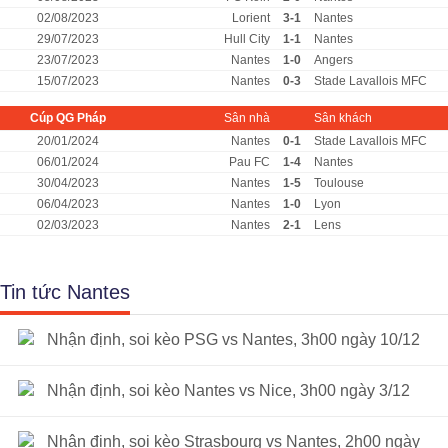
02/08/2023
Lorient
3-1
Nantes
29/07/2023
Hull City
1-1
Nantes
23/07/2023
Nantes
1-0
Angers
15/07/2023
Nantes
0-3
Stade Lavallois MFC
Cúp QG Pháp
Sân nhà
Sân khách
20/01/2024
Nantes
0-1
Stade Lavallois MFC
06/01/2024
Pau FC
1-4
Nantes
30/04/2023
Nantes
1-5
Toulouse
06/04/2023
Nantes
1-0
Lyon
02/03/2023
Nantes
2-1
Lens
Tin tức Nantes
Nhận định, soi kèo PSG vs Nantes, 3h00 ngày 10/12
Nhận định, soi kèo Nantes vs Nice, 3h00 ngày 3/12
Nhận định, soi kèo Strasbourg vs Nantes, 2h00 ngày