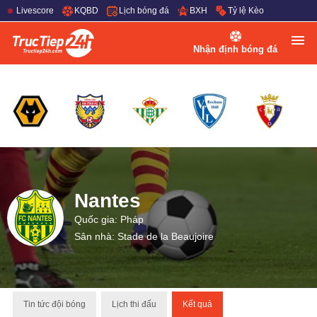
Livescore
KQBD
Lịch bóng đá
BXH
Tỷ lệ Kèo
Nhận định bóng đá
Nantes
Quốc gia: Pháp
Sân nhà: Stade de la Beaujoire
Tin tức đội bóng
Lịch thi đấu
Kết quả