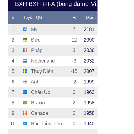
BXH BXH FIFA (bóng đá nữ Việt Nam)
#
Tuyển QG
+/-
Điểm
1
Mỹ
7
2181
2
Đức
12
2090
3
Pháp
3
2036
4
Netherland
-3
2032
5
Thụy Điển
-15
2007
6
Anh
-2
1999
7
Châu Úc
0
1963
8
Braxin
2
1958
9
Canada
0
1958
10
Bắc Triều Tiên
0
1940