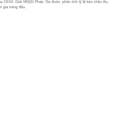
ày 23/10. Giải VĐQG Pháp. Dự đoán, phân tích tỷ lệ kèo châu Âu,
ên gia hàng đầu.