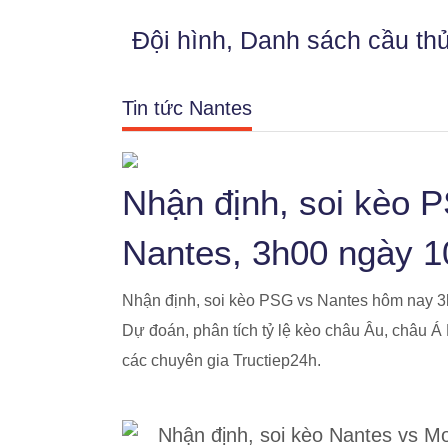
Đội hình, Danh sách cầu th
Tin tức Nantes
Nhận định, soi kèo 
Nantes, 3h00 ngày 1
Nhận định, soi kèo PSG vs Nantes hôm nay 3h
Dự đoán, phân tích tỷ lệ kèo châu Âu, châu Á
các chuyên gia Tructiep24h.
Nhận định, soi kèo Nantes vs Mo