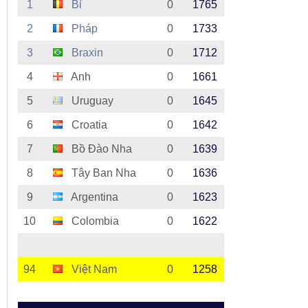
1
Bỉ
0
1765
2
Pháp
0
1733
3
Braxin
0
1712
4
Anh
0
1661
5
Uruguay
0
1645
6
Croatia
0
1642
7
Bồ Đào Nha
0
1639
8
Tây Ban Nha
0
1636
9
Argentina
0
1623
10
Colombia
0
1622
94
Việt Nam
0
1258