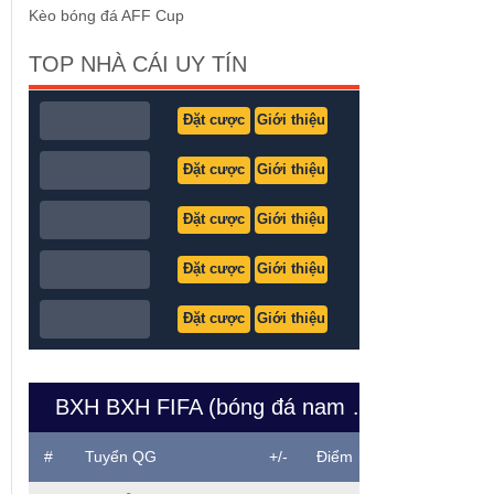
Kèo bóng đá AFF Cup
TOP NHÀ CÁI UY TÍN
Đặt cược
Giới thiệu
Đặt cược
Giới thiệu
Đặt cược
Giới thiệu
Đặt cược
Giới thiệu
Đặt cược
Giới thiệu
BXH BXH FIFA (bóng đá nam Việt Nam)
#
Tuyển QG
+/-
Điểm