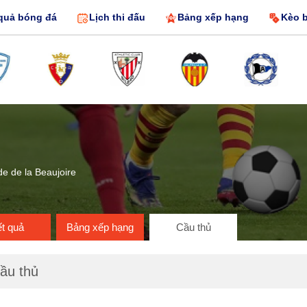
quả bóng đá
Lịch thi đấu
Bảng xếp hạng
Kèo 
e de la Beaujoire
t quả
Bảng xếp hạng
Cầu thủ
ầu thủ