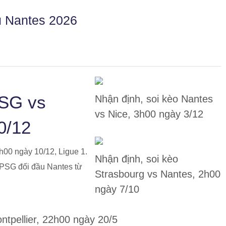
ủ Nantes 2026
PSG vs
Nhận định, soi kèo Nantes
vs Nice, 3h00 ngày 3/12
0/12
00 ngày 10/12, Ligue 1.
Nhận định, soi kèo
 PSG đối đầu Nantes từ
Strasbourg vs Nantes, 2h00
ngày 7/10
ntpellier, 22h00 ngày 20/5