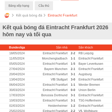
Bảng xếp hạng
Cầu thủ
Kết quả bóng đá
Eintracht Frankfurt
Kết quả bóng đá Eintracht Frankfurt 2026
hôm nay và tối qua
Bundesliga
Sân nhà
Sân khách
18/05/2024
Eintracht Frankfurt
2-2
RB Leipzig
11/05/2024
Monchengladbach
1-1
Eintracht Frankfurt
05/05/2024
Eintracht Frankfurt
1-5
Bayer Leverkusen
27/04/2024
Bayern Munchen
2-1
Eintracht Frankfurt
20/04/2024
Eintracht Frankfurt
3-1
Augsburg
13/04/2024
VfB Stuttgart
3-0
Eintracht Frankfurt
06/04/2024
Eintracht Frankfurt
1-1
Werder Bremen
30/03/2024
Eintracht Frankfurt
0-0
Union Berlin
17/03/2024
Borussia Dortmund
3-1
Eintracht Frankfurt
10/03/2024
Eintracht Frankfurt
3-1
TSG Hoffenheim
02/03/2024
Heidenheimer
1-2
Eintracht Frankfurt
25/02/2024
Eintracht Frankfurt
2-2
VfL Wolfsburg