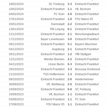
18/02/2024
SC Freiburg
3-3
Eintracht Frankfurt
10/02/2024
Eintracht Frankfurt
1-1
VfL Bochum
04/02/2024
FC Koln
2-0
Eintracht Frankfurt
27/01/2024
Eintracht Frankfurt
1-0
FSV Mainz 05
20/01/2024
Darmstadt
2-2
Eintracht Frankfurt
13/01/2024
RB Leipzig
0-1
Eintracht Frankfurt
21/12/2023
Eintracht Frankfurt
2-1
Monchengladbach
17/12/2023
Bayer Leverkusen
3-0
Eintracht Frankfurt
09/12/2023
Eintracht Frankfurt
5-1
Bayern Munchen
04/12/2023
Augsburg
2-1
Eintracht Frankfurt
26/11/2023
Eintracht Frankfurt
1-2
VfB Stuttgart
12/11/2023
Werder Bremen
2-2
Eintracht Frankfurt
04/11/2023
Union Berlin
0-3
Eintracht Frankfurt
29/10/2023
Eintracht Frankfurt
3-3
Borussia Dortmund
21/10/2023
TSG Hoffenheim
1-3
Eintracht Frankfurt
09/10/2023
Eintracht Frankfurt
2-0
Heidenheimer
30/09/2023
VfL Wolfsburg
2-0
Eintracht Frankfurt
24/09/2023
Eintracht Frankfurt
0-0
SC Freiburg
16/09/2023
VfL Bochum
1-1
Eintracht Frankfurt
03/09/2023
Eintracht Frankfurt
1-1
FC Koln
27/08/2023
FSV Mainz 05
1-1
Eintracht Frankfurt