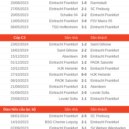
20/08/2023
Eintracht Frankfurt
1-0
Darmstadt
27/05/2023
Eintracht Frankfurt
2-1
SC Freiburg
20/05/2023
Schalke 04
2-2
Eintracht Frankfurt
13/05/2023
Eintracht Frankfurt
3-0
FSV Mainz 05
06/05/2023
TSG Hoffenheim
3-1
Eintracht Frankfurt
Cúp C3
Sân nhà
Sân khách
23/02/2024
Eintracht Frankfurt
1-2
Saint Gilloise
16/02/2024
Saint Gilloise
2-2
Eintracht Frankfurt
15/12/2023
Aberdeen
2-0
Eintracht Frankfurt
01/12/2023
Eintracht Frankfurt
1-2
PAOK Saloniki
10/11/2023
HJK Helsinki
0-1
Eintracht Frankfurt
27/10/2023
Eintracht Frankfurt
6-0
HJK Helsinki
06/10/2023
PAOK Saloniki
2-1
Eintracht Frankfurt
21/09/2023
Eintracht Frankfurt
2-1
Aberdeen
01/09/2023
Eintracht Frankfurt
2-0
Levski Sofia
25/08/2023
Levski Sofia
1-1
Eintracht Frankfurt
Giao hữu câu lạc bộ
Sân nhà
Sân khách
06/01/2024
Eintracht Frankfurt
2-5
SC Freiburg
14/10/2023
BSG Chemie Leipzig
2-1
Eintracht Frankfurt
07/09/2023
Eintracht Frankfurt
3-1
SV Wehen Wiesbaden