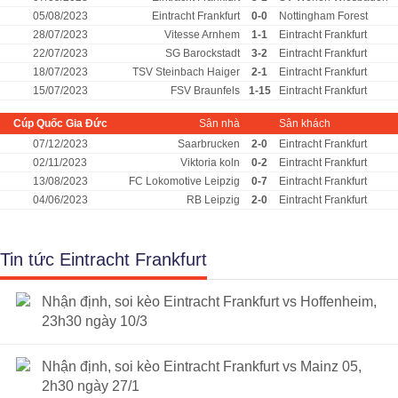
05/08/2023
Eintracht Frankfurt
0-0
Nottingham Forest
28/07/2023
Vitesse Arnhem
1-1
Eintracht Frankfurt
22/07/2023
SG Barockstadt
3-2
Eintracht Frankfurt
18/07/2023
TSV Steinbach Haiger
2-1
Eintracht Frankfurt
15/07/2023
FSV Braunfels
1-15
Eintracht Frankfurt
Cúp Quốc Gia Đức
Sân nhà
Sân khách
07/12/2023
Saarbrucken
2-0
Eintracht Frankfurt
02/11/2023
Viktoria koln
0-2
Eintracht Frankfurt
13/08/2023
FC Lokomotive Leipzig
0-7
Eintracht Frankfurt
04/06/2023
RB Leipzig
2-0
Eintracht Frankfurt
Tin tức Eintracht Frankfurt
Nhận định, soi kèo Eintracht Frankfurt vs Hoffenheim,
23h30 ngày 10/3
Nhận định, soi kèo Eintracht Frankfurt vs Mainz 05,
2h30 ngày 27/1