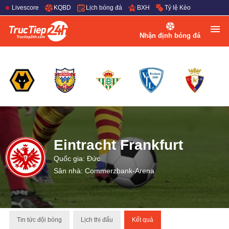
Livescore
KQBD
Lịch bóng đá
BXH
Tỷ lệ Kèo
Nhận định bóng đá
Eintracht Frankfurt
Quốc gia: Đức
Sân nhà: Commerzbank-Arena
Tin tức đội bóng
Lịch thi đấu
Kết quả