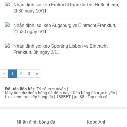
Nhận định soi kèo Eintracht Frankfurt vs Hoffenheim,
2h30 ngày 10/11
Nhận định, soi kèo Augsburg vs Eintracht Frankfurt,
21h30 ngày 5/11
Nhận định soi kèo Sporting Lisbon vs Eintracht
Frankfurt, 3h ngày 2/11
«
1
2
3
»
Đối tác liên kết:
Tỷ số trực tuyến
|
Máy tính dự đoán bóng đá đêm nay
|
Kèo bóng đá trực tuyến
|
Link xem trực tiếp bóng đá
|
188BET
|
jun88
|
Top nhà cái
Nhận định bóng đá
Kqbd Anh