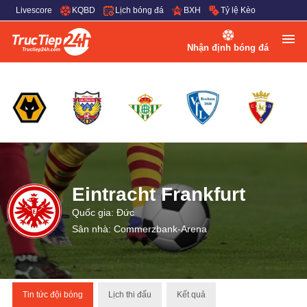
Livescore
KQBD
Lịch bóng đá
BXH
Tỷ lệ Kèo
Nhận định bóng đá
Eintracht Frankfurt
Quốc gia: Đức
Sân nhà: Commerzbank-Arena
Tin tức đội bóng
Lịch thi đấu
Kết quả