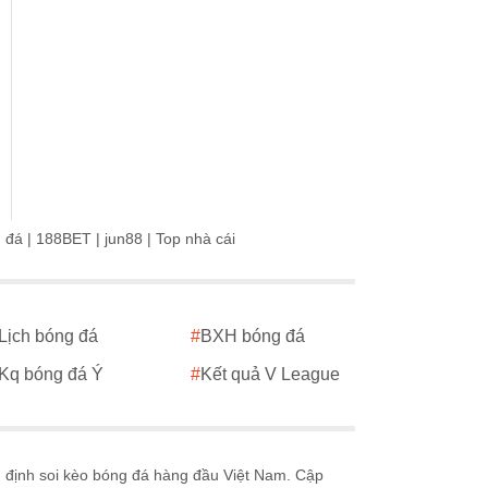
g đá
|
188BET
|
jun88
|
Top nhà cái
Lịch bóng đá
#
BXH bóng đá
Kq bóng đá Ý
#
Kết quả V League
n định soi kèo bóng đá hàng đầu Việt Nam. Cập