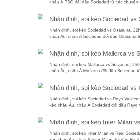
châu Á PSG đối đầu Sociedad từ các chuyên 
Nhận định, soi kèo Sociedad vs
Nhận định, soi kèo Sociedad vs Osasuna, 22
châu Âu, châu Á Sociedad đối đầu Osasuna t
Nhận định, soi kèo Mallorca vs 
Nhận định, soi kèo Mallorca vs Sociedad, 3h
châu Âu, châu Á Mallorca đối đầu Sociedad t
Nhận định, soi kèo Sociedad vs
Nhận định, soi kèo Sociedad vs Rayo Valleca
kèo châu Âu, châu Á Sociedad đối đầu Rayo V
Nhận định, soi kèo Inter Milan 
Nhận định, soi kèo Inter Milan vs Real Socie
kèo châu Âu, châu Á Inter Milan đối đầu Real