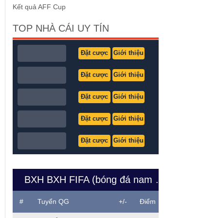
Kết quả AFF Cup
TOP NHÀ CÁI UY TÍN
Đặt cược
Giới thiệu
Đặt cược
Giới thiệu
Đặt cược
Giới thiệu
Đặt cược
Giới thiệu
Đặt cược
Giới thiệu
BXH BXH FIFA (bóng đá nam Việt Nam)
#
Tuyển QG
+/-
Điểm