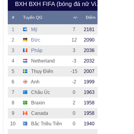
BXH BXH FIFA (bóng đá nữ Việt Nam)
#
Tuyển QG
+/-
Điểm
1
Mỹ
7
2181
2
Đức
12
2090
3
Pháp
3
2036
4
Netherland
-3
2032
5
Thụy Điển
-15
2007
6
Anh
-2
1999
7
Châu Úc
0
1963
8
Braxin
2
1958
9
Canada
0
1958
10
Bắc Triều Tiên
0
1940