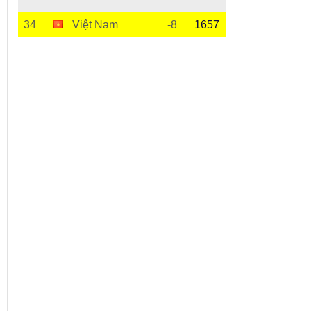
34
Việt Nam
-8
1657