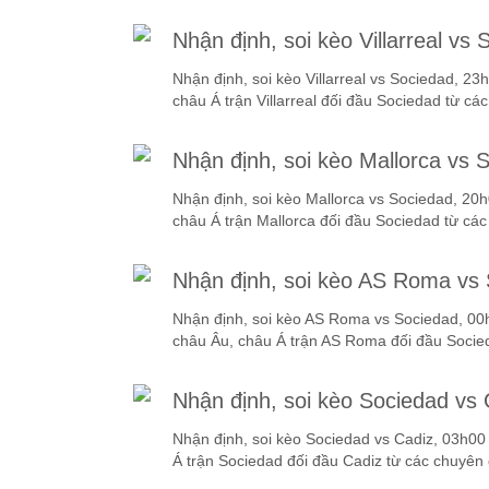
Nhận định, soi kèo Villarreal vs
Nhận định, soi kèo Villarreal vs Sociedad, 23
châu Á trận Villarreal đối đầu Sociedad từ cá
Nhận định, soi kèo Mallorca vs 
Nhận định, soi kèo Mallorca vs Sociedad, 20h0
châu Á trận Mallorca đối đầu Sociedad từ cá
Nhận định, soi kèo AS Roma vs 
Nhận định, soi kèo AS Roma vs Sociedad, 00h
châu Âu, châu Á trận AS Roma đối đầu Socie
Nhận định, soi kèo Sociedad vs
Nhận định, soi kèo Sociedad vs Cadiz, 03h00 
Á trận Sociedad đối đầu Cadiz từ các chuyên