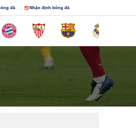
bóng đá
Nhận định bóng đá