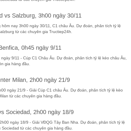
d vs Salzburg, 3h00 ngày 30/11
g hôm nay 3h00 ngày 30/11, C1 châu Âu. Dự đoán, phân tích tỷ lệ
alzburg từ các chuyên gia Tructiep24h.
Benfica, 0h45 ngày 9/11
 ngày 9/11 - Cúp C1 Châu Âu. Dự đoán, phân tích tỷ lệ kèo châu Âu,
ên gia hàng đầu.
Inter Milan, 2h00 ngày 21/9
2h00 ngày 21/9 - Giải Cúp C1 châu Âu. Dự đoán, phân tích tỷ lệ kèo
Milan từ các chuyên gia hàng đầu.
vs Sociedad, 2h00 ngày 18/9
 2h00 ngày 18/9 - Giải VĐQG Tây Ban Nha. Dự đoán, phân tích tỷ lệ
u Sociedad từ các chuyên gia hàng đầu.