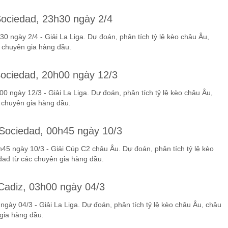
 Sociedad, 23h30 ngày 2/4
h30 ngày 2/4 - Giải La Liga. Dự đoán, phân tích tỷ lệ kèo châu Âu,
c chuyên gia hàng đầu.
Sociedad, 20h00 ngày 12/3
0 ngày 12/3 - Giải La Liga. Dự đoán, phân tích tỷ lệ kèo châu Âu,
c chuyên gia hàng đầu.
Sociedad, 00h45 ngày 10/3
45 ngày 10/3 - Giải Cúp C2 châu Âu. Dự đoán, phân tích tỷ lệ kèo
dad từ các chuyên gia hàng đầu.
 Cadiz, 03h00 ngày 04/3
ngày 04/3 - Giải La Liga. Dự đoán, phân tích tỷ lệ kèo châu Âu, châu
 gia hàng đầu.