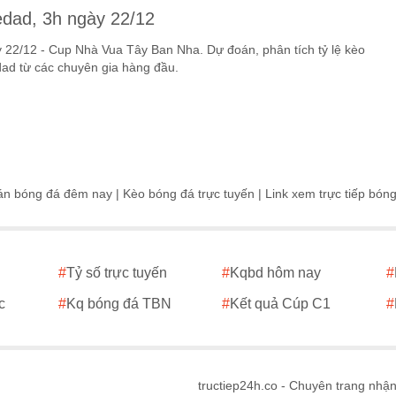
edad, 3h ngày 22/12
y 22/12 - Cup Nhà Vua Tây Ban Nha. Dự đoán, phân tích tỷ lệ kèo
iedad từ các chuyên gia hàng đầu.
án bóng đá đêm nay
|
Kèo bóng đá trực tuyến
|
Link xem trực tiếp bón
#
Tỷ số trực tuyến
#
Kqbd hôm nay
#
c
#
Kq bóng đá TBN
#
Kết quả Cúp C1
#
tructiep24h.co - Chuyên trang nhậ