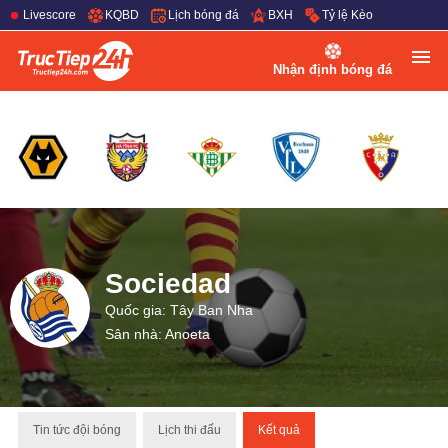
Livescore
KQBD
Lịch bóng đá
BXH
Tỷ lệ Kèo
Nhận định bóng đá
Sociedad
Quốc gia: Tây Ban Nha
Sân nhà: Anoeta
Tin tức đội bóng
Lịch thi đấu
Kết quả