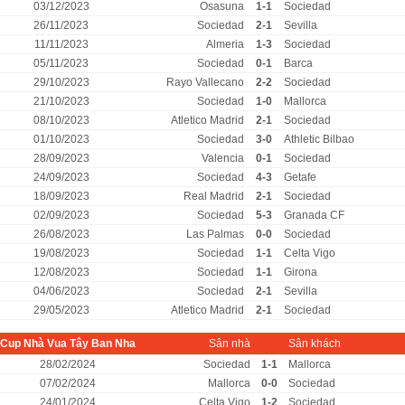
03/12/2023
Osasuna
1-1
Sociedad
26/11/2023
Sociedad
2-1
Sevilla
11/11/2023
Almeria
1-3
Sociedad
05/11/2023
Sociedad
0-1
Barca
29/10/2023
Rayo Vallecano
2-2
Sociedad
21/10/2023
Sociedad
1-0
Mallorca
08/10/2023
Atletico Madrid
2-1
Sociedad
01/10/2023
Sociedad
3-0
Athletic Bilbao
28/09/2023
Valencia
0-1
Sociedad
24/09/2023
Sociedad
4-3
Getafe
18/09/2023
Real Madrid
2-1
Sociedad
02/09/2023
Sociedad
5-3
Granada CF
26/08/2023
Las Palmas
0-0
Sociedad
19/08/2023
Sociedad
1-1
Celta Vigo
12/08/2023
Sociedad
1-1
Girona
04/06/2023
Sociedad
2-1
Sevilla
29/05/2023
Atletico Madrid
2-1
Sociedad
Cup Nhà Vua Tây Ban Nha
Sân nhà
Sân khách
28/02/2024
Sociedad
1-1
Mallorca
07/02/2024
Mallorca
0-0
Sociedad
24/01/2024
Celta Vigo
1-2
Sociedad