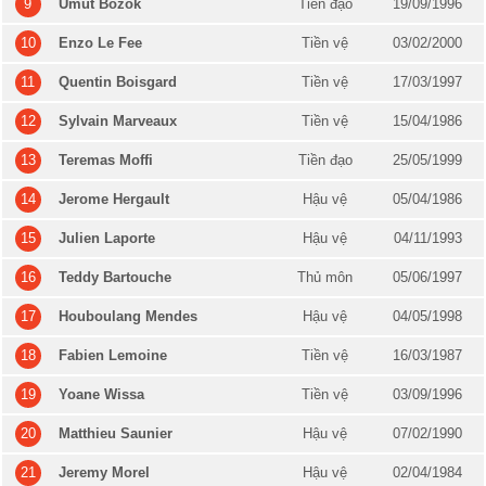
9
Umut Bozok
Tiền đạo
19/09/1996
10
Enzo Le Fee
Tiền vệ
03/02/2000
11
Quentin Boisgard
Tiền vệ
17/03/1997
12
Sylvain Marveaux
Tiền vệ
15/04/1986
13
Teremas Moffi
Tiền đạo
25/05/1999
14
Jerome Hergault
Hậu vệ
05/04/1986
15
Julien Laporte
Hậu vệ
04/11/1993
16
Teddy Bartouche
Thủ môn
05/06/1997
17
Houboulang Mendes
Hậu vệ
04/05/1998
18
Fabien Lemoine
Tiền vệ
16/03/1987
19
Yoane Wissa
Tiền vệ
03/09/1996
20
Matthieu Saunier
Hậu vệ
07/02/1990
21
Jeremy Morel
Hậu vệ
02/04/1984