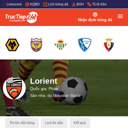
Livescore
KQBD
Lịch bóng đá
BXH
Tỷ lệ Kèo
Nhận định bóng đá
Lorient
Quốc gia: Pháp
Sân nhà: du Moustoir Stade
Tin tức đội bóng
Lịch thi đấu
Kết quả