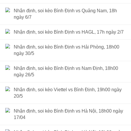
Nhận định, soi kèo Bình Định vs Quảng Nam, 18h
ngày 6/7
Nhận định, soi kèo Bình Định vs HAGL, 17h ngày 2/7
Nhận định, soi kèo Bình Định vs Hải Phòng, 18h00
ngày 30/5
Nhận định, soi kèo Bình Định vs Nam Định, 18h00
ngày 26/5
Nhận định, soi kèo Viettel vs Bình Định, 19h00 ngày
20/5
Nhận định, soi kèo Bình Định vs Hà Nội, 18h00 ngày
17/04