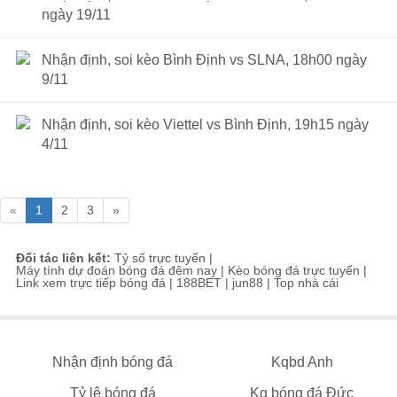
ngày 19/11
Nhận định, soi kèo Bình Định vs SLNA, 18h00 ngày
9/11
Nhận định, soi kèo Viettel vs Bình Định, 19h15 ngày
4/11
«
1
2
3
»
Đối tác liên kết:
Tỷ số trực tuyến
|
Máy tính dự đoán bóng đá đêm nay
|
Kèo bóng đá trực tuyến
|
Link xem trực tiếp bóng đá
|
188BET
|
jun88
|
Top nhà cái
Nhận định bóng đá
Kqbd Anh
Tỷ lệ bóng đá
Kq bóng đá Đức