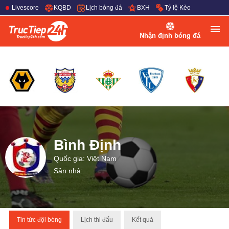
Livescore
KQBD
Lịch bóng đá
BXH
Tỷ lệ Kèo
Nhận định bóng đá
Bình Định
Quốc gia: Việt Nam
Sân nhà:
Tin tức đội bóng
Lịch thi đấu
Kết quả