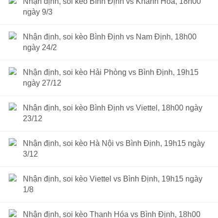
Nhận định, soi kèo Bình Định vs Khánh Hòa, 18h00
ngày 9/3
Nhận định, soi kèo Bình Định vs Nam Định, 18h00
ngày 24/2
Nhận định, soi kèo Hải Phòng vs Bình Định, 19h15
ngày 27/12
Nhận định, soi kèo Bình Định vs Viettel, 18h00 ngày
23/12
Nhận định, soi kèo Hà Nội vs Bình Định, 19h15 ngày
3/12
Nhận định, soi kèo Viettel vs Bình Định, 19h15 ngày
1/8
Nhận định, soi kèo Thanh Hóa vs Bình Định, 18h00