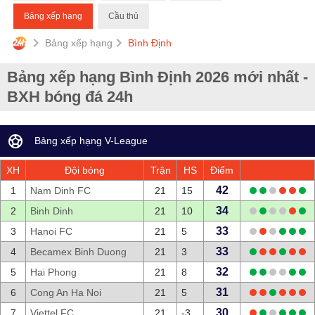
Bảng xếp hạng
Cầu thủ
Bảng xếp hạng
Bình Định
Bảng xếp hạng Bình Định 2026 mới nhất -
BXH bóng đá 24h
Bảng xếp hạng V-League
XH
Đội bóng
Trận
HS
Điểm
42
1
Nam Dinh FC
21
15
34
2
Binh Dinh
21
10
33
3
Hanoi FC
21
5
33
4
Becamex Binh Duong
21
3
32
5
Hai Phong
21
8
31
6
Cong An Ha Noi
21
5
30
7
Viettel FC
21
-3