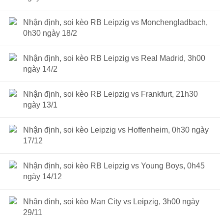
Nhận định, soi kèo RB Leipzig vs Monchengladbach,
0h30 ngày 18/2
Nhận định, soi kèo RB Leipzig vs Real Madrid, 3h00
ngày 14/2
Nhận định, soi kèo RB Leipzig vs Frankfurt, 21h30
ngày 13/1
Nhận định, soi kèo Leipzig vs Hoffenheim, 0h30 ngày
17/12
Nhận định, soi kèo RB Leipzig vs Young Boys, 0h45
ngày 14/12
Nhận định, soi kèo Man City vs Leipzig, 3h00 ngày
29/11