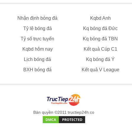
Nhận định bóng đá
Kqbd Anh
Tỷ lệ bóng đá
Kq bóng đá Đức
Tỷ số trực tuyến
Kq bóng đá TBN
Kqbd hôm nay
Kết quả Cúp C1
Lịch bóng đá
Kq bóng đá Ý
BXH bóng đá
Kết quả V League
Bản quyền ©2011 tructiep24h.co