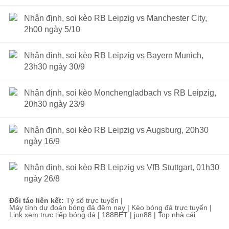
Nhận định, soi kèo RB Leipzig vs Manchester City,
2h00 ngày 5/10
Nhận định, soi kèo RB Leipzig vs Bayern Munich,
23h30 ngày 30/9
Nhận định, soi kèo Monchengladbach vs RB Leipzig,
20h30 ngày 23/9
Nhận định, soi kèo RB Leipzig vs Augsburg, 20h30
ngày 16/9
Nhận định, soi kèo RB Leipzig vs VfB Stuttgart, 01h30
ngày 26/8
Đối tác liên kết:
Tỷ số trực tuyến
|
Máy tính dự đoán bóng đá đêm nay
|
Kèo bóng đá trực tuyến
|
Link xem trực tiếp bóng đá
|
188BET
|
jun88
|
Top nhà cái