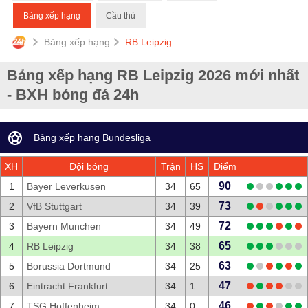
Bảng xếp hạng
Cầu thủ
Bảng xếp hạng
RB Leipzig
Bảng xếp hạng RB Leipzig 2026 mới nhất
- BXH bóng đá 24h
Bảng xếp hạng Bundesliga
XH
Đội bóng
Trận
HS
Điểm
90
1
Bayer Leverkusen
34
65
73
2
VfB Stuttgart
34
39
72
3
Bayern Munchen
34
49
65
4
RB Leipzig
34
38
63
5
Borussia Dortmund
34
25
47
6
Eintracht Frankfurt
34
1
46
7
TSG Hoffenheim
34
0