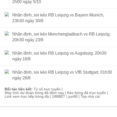
2h00 ngày 5/10
Nhận định, soi kèo RB Leipzig vs Bayern Munich,
23h30 ngày 30/9
Nhận định, soi kèo Monchengladbach vs RB Leipzig,
20h30 ngày 23/9
Nhận định, soi kèo RB Leipzig vs Augsburg, 20h30
ngày 16/9
Nhận định, soi kèo RB Leipzig vs VfB Stuttgart, 01h30
ngày 26/8
Đối tác liên kết:
Tỷ số trực tuyến
|
Máy tính dự đoán bóng đá đêm nay
|
Kèo bóng đá trực tuyến
|
Link xem trực tiếp bóng đá
|
188BET
|
jun88
|
Top nhà cái