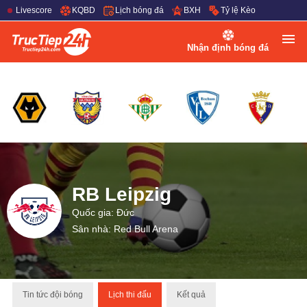
Livescore
KQBD
Lịch bóng đá
BXH
Tỷ lệ Kèo
Nhận định bóng đá
RB Leipzig
Quốc gia: Đức
Sân nhà: Red Bull Arena
Tin tức đội bóng
Lịch thi đấu
Kết quả