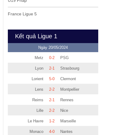
U19 Pháp
France Ligue 5
Kết quả Ligue 1
Ngày 20/05/2024
Metz
0-2
PSG
Lyon
2-1
Strasbourg
Lorient
5-0
Clermont
Lens
2-2
Montpellier
Reims
2-1
Rennes
Lille
2-2
Nice
Le Havre
1-2
Marseille
Monaco
4-0
Nantes