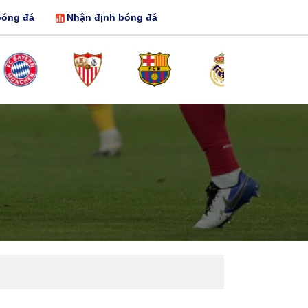
bóng đá
Nhận định bóng đá