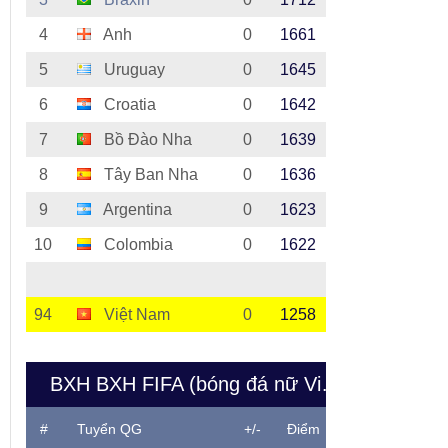
4
Anh
0
1661
5
Uruguay
0
1645
6
Croatia
0
1642
7
Bồ Đào Nha
0
1639
8
Tây Ban Nha
0
1636
9
Argentina
0
1623
10
Colombia
0
1622
94
Việt Nam
0
1258
BXH BXH FIFA (bóng đá nữ Việt Nam)
#
Tuyển QG
+/-
Điểm