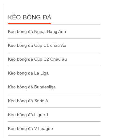
KÈO BÓNG ĐÁ
Kèo bóng đá Ngoại Hạng Anh
Kèo bóng đá Cúp C1 châu Âu
Kèo bóng đá Cúp C2 Châu âu
Kèo bóng đá La Liga
Kèo bóng đá Bundesliga
Kèo bóng đá Serie A
Kèo bóng đá Ligue 1
Kèo bóng đá V-League