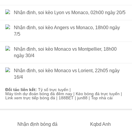
Nhận định, soi kèo Lyon vs Monaco, 02h00 ngày 20/5
Nhận định, soi kèo Angers vs Monaco, 18h00 ngày
7/5
Nhận định, soi kèo Monaco vs Montpellier, 18h00
ngày 30/4
Nhận định, soi kèo Monaco vs Lorient, 22h05 ngày
16/4
Đối tác liên kết:
Tỷ số trực tuyến
|
Máy tính dự đoán bóng đá đêm nay
|
Kèo bóng đá trực tuyến
|
Link xem trực tiếp bóng đá
|
188BET
|
jun88
|
Top nhà cái
Nhận định bóng đá
Kqbd Anh