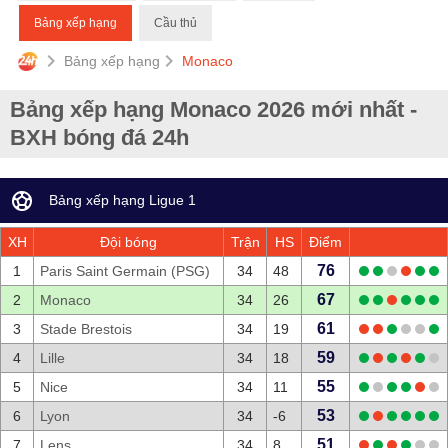
Bảng xếp hạng
Cầu thủ
Bảng xếp hạng
Monaco
Bảng xếp hạng Monaco 2026 mới nhất -
BXH bóng đá 24h
Bảng xếp hạng Ligue 1
XH
Đội bóng
Trận
HS
Điểm
76
1
Paris Saint Germain (PSG)
34
48
67
2
Monaco
34
26
61
3
Stade Brestois
34
19
59
4
Lille
34
18
55
5
Nice
34
11
53
6
Lyon
34
-6
51
7
Lens
34
8