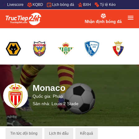
Livescore
KQBD
Lịch bóng đá
BXH
Tỷ lệ Kèo
Nhận định bóng đá
Monaco
Quốc gia: Pháp
Sân nhà: Louis 2 Stade
Tin tức đội bóng
Lịch thi đấu
Kết quả