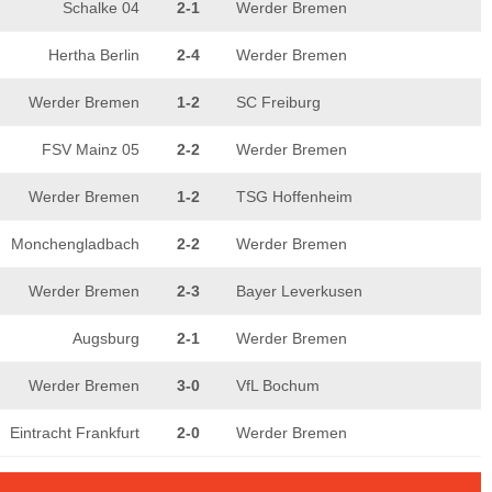
Schalke 04
2-1
Werder Bremen
Hertha Berlin
2-4
Werder Bremen
Werder Bremen
1-2
SC Freiburg
FSV Mainz 05
2-2
Werder Bremen
Werder Bremen
1-2
TSG Hoffenheim
Monchengladbach
2-2
Werder Bremen
Werder Bremen
2-3
Bayer Leverkusen
Augsburg
2-1
Werder Bremen
Werder Bremen
3-0
VfL Bochum
Eintracht Frankfurt
2-0
Werder Bremen