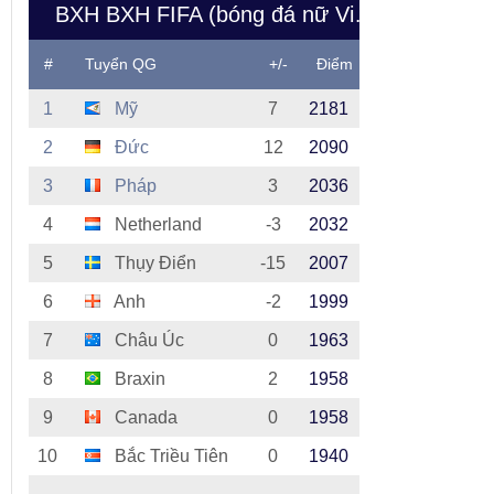
BXH BXH FIFA (bóng đá nữ Việt Nam)
#
Tuyển QG
+/-
Điểm
1
Mỹ
7
2181
2
Đức
12
2090
3
Pháp
3
2036
4
Netherland
-3
2032
5
Thụy Điển
-15
2007
6
Anh
-2
1999
7
Châu Úc
0
1963
8
Braxin
2
1958
9
Canada
0
1958
10
Bắc Triều Tiên
0
1940