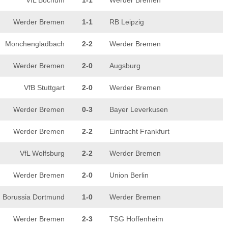
VfL Bochum
1-1
Werder Bremen
Werder Bremen
1-1
RB Leipzig
Monchengladbach
2-2
Werder Bremen
Werder Bremen
2-0
Augsburg
VfB Stuttgart
2-0
Werder Bremen
Werder Bremen
0-3
Bayer Leverkusen
Werder Bremen
2-2
Eintracht Frankfurt
VfL Wolfsburg
2-2
Werder Bremen
Werder Bremen
2-0
Union Berlin
Borussia Dortmund
1-0
Werder Bremen
Werder Bremen
2-3
TSG Hoffenheim