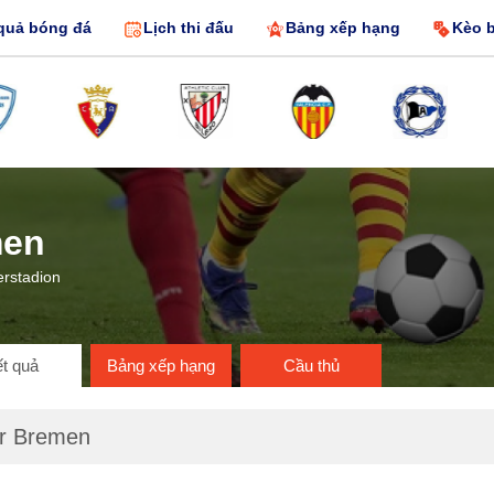
quả bóng đá
Lịch thi đấu
Bảng xếp hạng
Kèo 
men
erstadion
t quả
Bảng xếp hạng
Cầu thủ
r Bremen