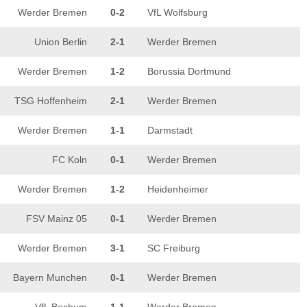
Werder Bremen
0-2
VfL Wolfsburg
Union Berlin
2-1
Werder Bremen
Werder Bremen
1-2
Borussia Dortmund
TSG Hoffenheim
2-1
Werder Bremen
Werder Bremen
1-1
Darmstadt
FC Koln
0-1
Werder Bremen
Werder Bremen
1-2
Heidenheimer
FSV Mainz 05
0-1
Werder Bremen
Werder Bremen
3-1
SC Freiburg
Bayern Munchen
0-1
Werder Bremen