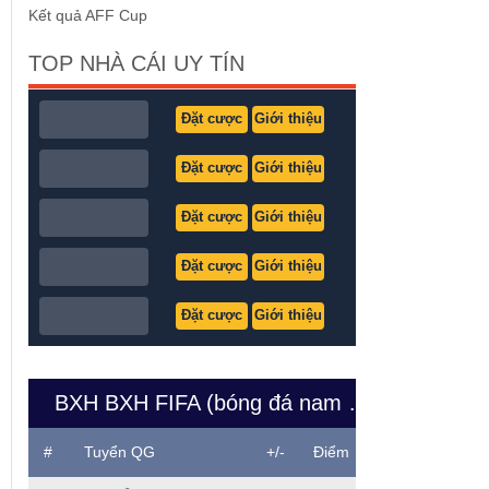
Kết quả AFF Cup
TOP NHÀ CÁI UY TÍN
Đặt cược
Giới thiệu
Đặt cược
Giới thiệu
Đặt cược
Giới thiệu
Đặt cược
Giới thiệu
Đặt cược
Giới thiệu
BXH BXH FIFA (bóng đá nam Việt Nam)
#
Tuyển QG
+/-
Điểm