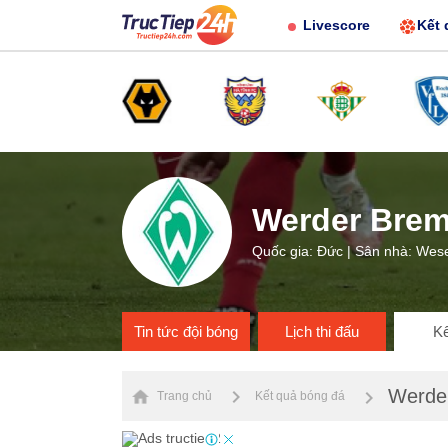
Livescore
Kết 
Werder Bre
Quốc gia: Đức | Sân nhà: Wes
Tin tức đội bóng
Lịch thi đấu
Kế
Werde
Trang chủ
Kết quả bóng đá