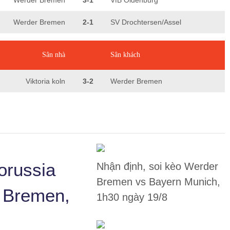
Werder Bremen
3-1
VfB Oldenburg
Werder Bremen
2-1
SV Drochtersen/Assel
Sân nhà
Sân khách
Viktoria koln
3-2
Werder Bremen
orussia
Nhận định, soi kèo Werder
Bremen vs Bayern Munich,
 Bremen,
1h30 ngày 19/8