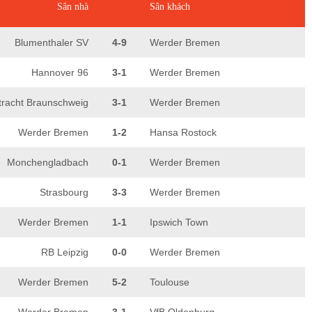
Sân nhà
Sân khách
Blumenthaler SV
4-9
Werder Bremen
Hannover 96
3-1
Werder Bremen
tracht Braunschweig
3-1
Werder Bremen
Werder Bremen
1-2
Hansa Rostock
Monchengladbach
0-1
Werder Bremen
Strasbourg
3-3
Werder Bremen
Werder Bremen
1-1
Ipswich Town
RB Leipzig
0-0
Werder Bremen
Werder Bremen
5-2
Toulouse