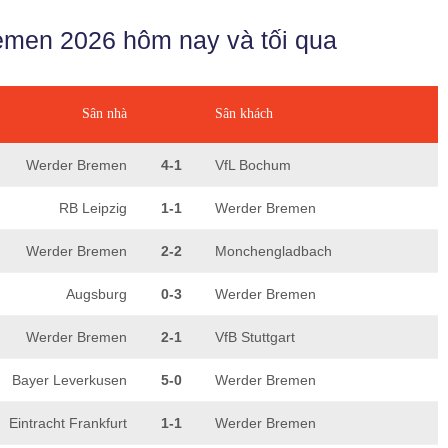
emen 2026 hôm nay và tối qua
Sân nhà
Sân khách
Werder Bremen
4-1
VfL Bochum
RB Leipzig
1-1
Werder Bremen
Werder Bremen
2-2
Monchengladbach
Augsburg
0-3
Werder Bremen
Werder Bremen
2-1
VfB Stuttgart
Bayer Leverkusen
5-0
Werder Bremen
Eintracht Frankfurt
1-1
Werder Bremen