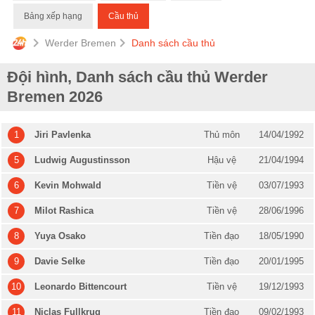
Bảng xếp hạng
Cầu thủ
Werder Bremen
Danh sách cầu thủ
Đội hình, Danh sách cầu thủ Werder
Bremen 2026
1
Jiri Pavlenka
Thủ môn
14/04/1992
5
Ludwig Augustinsson
Hậu vệ
21/04/1994
6
Kevin Mohwald
Tiền vệ
03/07/1993
7
Milot Rashica
Tiền vệ
28/06/1996
8
Yuya Osako
Tiền đạo
18/05/1990
9
Davie Selke
Tiền đạo
20/01/1995
10
Leonardo Bittencourt
Tiền vệ
19/12/1993
11
Niclas Fullkrug
Tiền đạo
09/02/1993