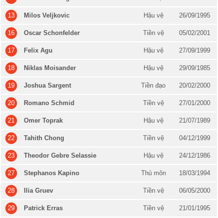
13
Milos Veljkovic
Hậu vệ
26/09/1995
16
Oscar Schonfelder
Tiền vệ
05/02/2001
17
Felix Agu
Hậu vệ
27/09/1999
18
Niklas Moisander
Hậu vệ
29/09/1985
19
Joshua Sargent
Tiền đạo
20/02/2000
20
Romano Schmid
Tiền vệ
27/01/2000
21
Omer Toprak
Hậu vệ
21/07/1989
22
Tahith Chong
Tiền vệ
04/12/1999
23
Theodor Gebre Selassie
Hậu vệ
24/12/1986
27
Stephanos Kapino
Thủ môn
18/03/1994
28
Ilia Gruev
Tiền vệ
06/05/2000
29
Patrick Erras
Tiền vệ
21/01/1995