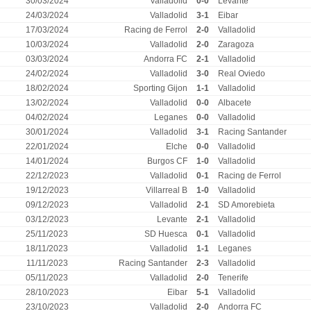
30/03/2024
Valladolid
0-0
Levante
24/03/2024
Valladolid
3-1
Eibar
17/03/2024
Racing de Ferrol
2-0
Valladolid
10/03/2024
Valladolid
2-0
Zaragoza
03/03/2024
Andorra FC
2-1
Valladolid
24/02/2024
Valladolid
3-0
Real Oviedo
18/02/2024
Sporting Gijon
1-1
Valladolid
13/02/2024
Valladolid
0-0
Albacete
04/02/2024
Leganes
0-0
Valladolid
30/01/2024
Valladolid
3-1
Racing Santander
22/01/2024
Elche
0-0
Valladolid
14/01/2024
Burgos CF
1-0
Valladolid
22/12/2023
Valladolid
0-1
Racing de Ferrol
19/12/2023
Villarreal B
1-0
Valladolid
09/12/2023
Valladolid
2-1
SD Amorebieta
03/12/2023
Levante
2-1
Valladolid
25/11/2023
SD Huesca
0-1
Valladolid
18/11/2023
Valladolid
1-1
Leganes
11/11/2023
Racing Santander
2-3
Valladolid
05/11/2023
Valladolid
2-0
Tenerife
28/10/2023
Eibar
5-1
Valladolid
23/10/2023
Valladolid
2-0
Andorra FC