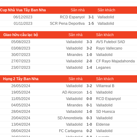
Cup Nhà Vua Tây Ban Nha
Sân nhà
Sân khách
06/12/2023
RCD Espanyol
3-1
Valladolid
01/11/2023
SCR Pena Deportiva
1-5
Valladolid
Giao hữu câu lạc bộ
Sân nhà
Sân khách
05/08/2023
Valladolid
3-3
AVS Futebol SAD
03/08/2023
Valladolid
3-2
Rayo Vallecano
30/07/2023
Mirandes
1-0
Valladolid
27/07/2023
Valladolid
2-0
CF Rayo Majadahonda
23/07/2023
Valladolid
1-4
Leganes
Hạng 2 Tây Ban Nha
Sân nhà
Sân khách
26/05/2024
Valladolid
3-2
Villarreal B
19/05/2024
AD Alcorcon
1-1
Valladolid
11/05/2024
Valladolid
0-0
RCD Espanyol
04/05/2024
Mirandes
0-1
Valladolid
28/04/2024
Valladolid
1-0
SD Huesca
20/04/2024
SD Amorebieta
0-3
Valladolid
13/04/2024
Valladolid
1-0
Eldense
08/04/2024
FC Cartagena
0-2
Valladolid