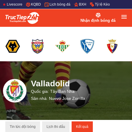
Livescore
KQBD
Lịch bóng đá
BXH
Tỷ lệ Kèo
Nhận định bóng đá
Valladolid
Quốc gia: Tây Ban Nha
Sân nhà: Nuevo Jose Zorrilla
Tin tức đội bóng
Lịch thi đấu
Kết quả