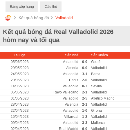
Bảng xếp hạng
Cầu thủ
Kết quả bóng đá
Valladolid
Kết quả bóng đá Real Valladolid 2026
hôm nay và tối qua
La Liga
Sân nhà
Sân khách
05/06/2023
Valladolid
0-0
Getafe
29/05/2023
Almeria
0-0
Valladolid
24/05/2023
Valladolid
3-1
Barca
20/05/2023
Cadiz
2-0
Valladolid
14/05/2023
Valladolid
0-3
Sevilla
05/05/2023
Rayo Vallecano
2-1
Valladolid
01/05/2023
Valladolid
2-5
Atletico Madrid
28/04/2023
Valencia
2-1
Valladolid
22/04/2023
Valladolid
1-0
Girona
15/04/2023
Villarreal
1-2
Valladolid
09/04/2023
Valladolid
3-3
Mallorca
02/04/2023
Real Madrid
6-0
Valladolid