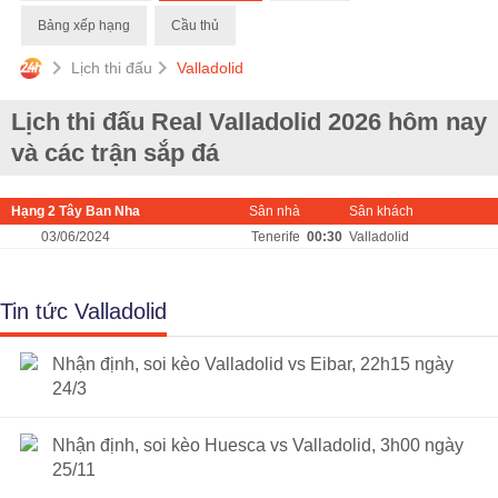
Bảng xếp hạng
Cầu thủ
Lịch thi đấu
Valladolid
Lịch thi đấu Real Valladolid 2026 hôm nay
và các trận sắp đá
Hạng 2 Tây Ban Nha
Sân nhà
Sân khách
03/06/2024
Tenerife
00:30
Valladolid
Tin tức Valladolid
Nhận định, soi kèo Valladolid vs Eibar, 22h15 ngày
24/3
Nhận định, soi kèo Huesca vs Valladolid, 3h00 ngày
25/11