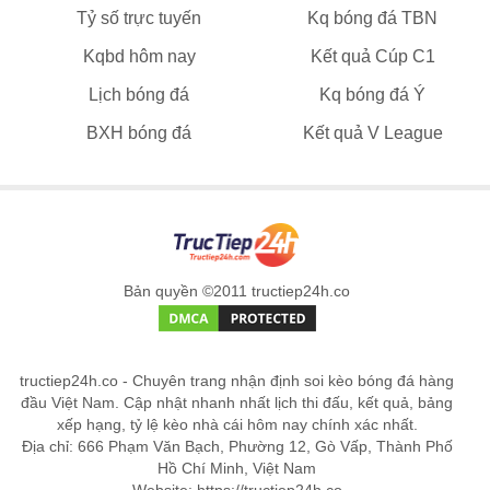
Tỷ số trực tuyến
Kq bóng đá TBN
Kqbd hôm nay
Kết quả Cúp C1
Lịch bóng đá
Kq bóng đá Ý
BXH bóng đá
Kết quả V League
Bản quyền ©2011 tructiep24h.co
tructiep24h.co - Chuyên trang nhận định soi kèo bóng đá hàng
đầu Việt Nam. Cập nhật nhanh nhất lịch thi đấu, kết quả, bảng
xếp hạng, tỷ lệ kèo nhà cái hôm nay chính xác nhất.
Địa chỉ: 666 Phạm Văn Bạch, Phường 12, Gò Vấp, Thành Phố
Hồ Chí Minh, Việt Nam
Website: https://tructiep24h.co