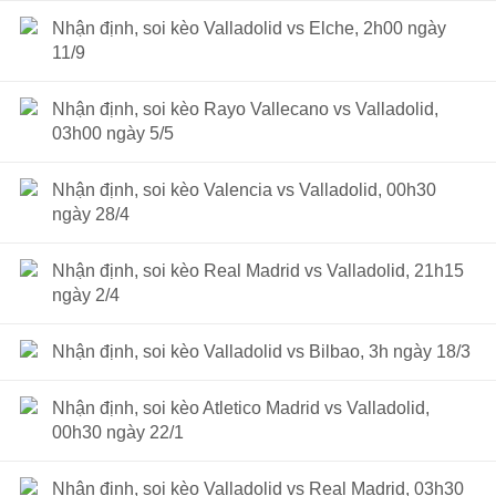
Nhận định, soi kèo Valladolid vs Elche, 2h00 ngày
11/9
Nhận định, soi kèo Rayo Vallecano vs Valladolid,
03h00 ngày 5/5
Nhận định, soi kèo Valencia vs Valladolid, 00h30
ngày 28/4
Nhận định, soi kèo Real Madrid vs Valladolid, 21h15
ngày 2/4
Nhận định, soi kèo Valladolid vs Bilbao, 3h ngày 18/3
Nhận định, soi kèo Atletico Madrid vs Valladolid,
00h30 ngày 22/1
Nhận định, soi kèo Valladolid vs Real Madrid, 03h30