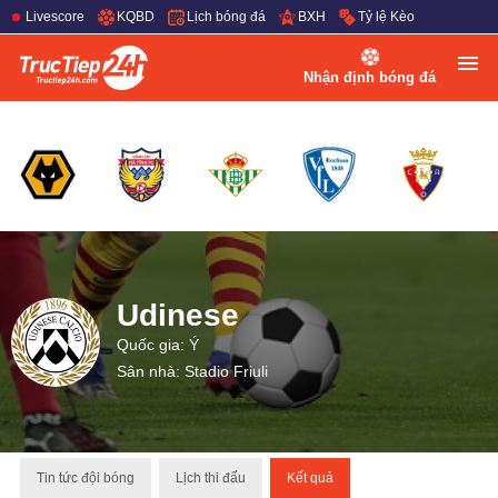
Livescore
KQBD
Lịch bóng đá
BXH
Tỷ lệ Kèo
Nhận định bóng đá
Udinese
Quốc gia: Ý
Sân nhà: Stadio Friuli
Tin tức đội bóng
Lịch thi đấu
Kết quả