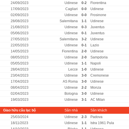
24/09/2023
Udinese
0-2
Fiorentina
17/09/2023
Cagliari
0-0
Udinese
02/09/2023
Udinese
0-0
Frosinone
28/08/2023
Salernitana
1-1
Udinese
21/08/2023
Udinese
0-3
Juventus
05/06/2023
Udinese
0-1
Juventus
27/05/2023
Salernitana
3-2
Udinese
22/05/2023
Udinese
0-1
Lazio
14/05/2023
Fiorentina
2-0
Udinese
08/05/2023
Udinese
2-0
Sampdoria
05/05/2023
Udinese
1-1
Napoli
28/04/2023
Lecce
1-0
Udinese
23/04/2023
Udinese
3-0
Cremonese
17/04/2023
AS Roma
3-0
Udinese
08/04/2023
Udinese
2-2
Monza
02/04/2023
Bologna
3-0
Udinese
19/03/2023
Udinese
3-1
AC Milan
Giao hữu câu lạc bộ
Sân nhà
Sân khách
25/03/2024
Udinese
2-3
Padova
18/11/2023
Udinese
1-1
Istra 1961 Pula