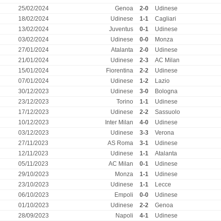
25/02/2024
Genoa
2-0
Udinese
18/02/2024
Udinese
1-1
Cagliari
13/02/2024
Juventus
0-1
Udinese
03/02/2024
Udinese
0-0
Monza
27/01/2024
Atalanta
2-0
Udinese
21/01/2024
Udinese
2-3
AC Milan
15/01/2024
Fiorentina
2-2
Udinese
07/01/2024
Udinese
1-2
Lazio
30/12/2023
Udinese
3-0
Bologna
23/12/2023
Torino
1-1
Udinese
17/12/2023
Udinese
2-2
Sassuolo
10/12/2023
Inter Milan
4-0
Udinese
03/12/2023
Udinese
3-3
Verona
27/11/2023
AS Roma
3-1
Udinese
12/11/2023
Udinese
1-1
Atalanta
05/11/2023
AC Milan
0-1
Udinese
29/10/2023
Monza
1-1
Udinese
23/10/2023
Udinese
1-1
Lecce
06/10/2023
Empoli
0-0
Udinese
01/10/2023
Udinese
2-2
Genoa
28/09/2023
Napoli
4-1
Udinese