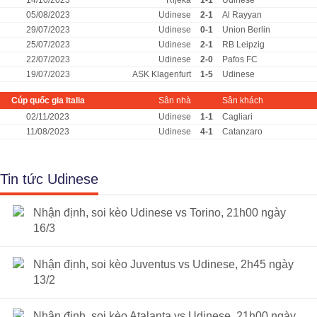
14/10/2023
Rijeka
1-1
Udinese
05/08/2023
Udinese
2-1
Al Rayyan
29/07/2023
Udinese
0-1
Union Berlin
25/07/2023
Udinese
2-1
RB Leipzig
22/07/2023
Udinese
2-0
Pafos FC
19/07/2023
ASK Klagenfurt
1-5
Udinese
Cúp quốc gia Italia
Sân nhà
Sân khách
02/11/2023
Udinese
1-1
Cagliari
11/08/2023
Udinese
4-1
Catanzaro
Tin tức Udinese
Nhận định, soi kèo Udinese vs Torino, 21h00 ngày
16/3
Nhận định, soi kèo Juventus vs Udinese, 2h45 ngày
13/2
Nhận định, soi kèo Atalanta vs Udinese, 21h00 ngày