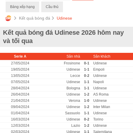
Bảng xếp hạng
Cầu thủ
Kết quả bóng đá
Udinese
Kết quả bóng đá Udinese 2026 hôm nay
và tối qua
Serie A
Sân nhà
Sân khách
27/05/2024
Frosinone
0-1
Udinese
19/05/2024
Udinese
1-1
Empoli
13/05/2024
Lecce
0-2
Udinese
07/05/2024
Udinese
1-1
Napoli
28/04/2024
Bologna
1-1
Udinese
26/04/2024
Udinese
1-2
AS Roma
21/04/2024
Verona
1-0
Udinese
09/04/2024
Udinese
1-2
Inter Milan
01/04/2024
Sassuolo
1-1
Udinese
16/03/2024
Udinese
0-2
Torino
12/03/2024
Lazio
1-2
Udinese
02/03/2024
Udinese
1-1
Salernitana