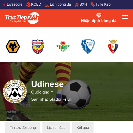
Livescore
KQBD
Lịch bóng đá
BXH
Tỷ lệ Kèo
Nhận định bóng đá
Udinese
Quốc gia: Ý
Sân nhà: Stadio Friuli
Tin tức đội bóng
Lịch thi đấu
Kết quả