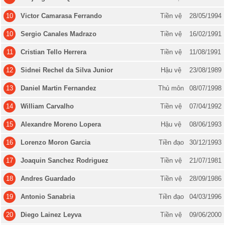
10
Victor Camarasa Ferrando
Tiền vệ
28/05/1994
10
Sergio Canales Madrazo
Tiền vệ
16/02/1991
11
Cristian Tello Herrera
Tiền vệ
11/08/1991
12
Sidnei Rechel da Silva Junior
Hậu vệ
23/08/1989
13
Daniel Martin Fernandez
Thủ môn
08/07/1998
14
William Carvalho
Tiền vệ
07/04/1992
15
Alexandre Moreno Lopera
Hậu vệ
08/06/1993
16
Lorenzo Moron Garcia
Tiền đạo
30/12/1993
17
Joaquin Sanchez Rodriguez
Tiền vệ
21/07/1981
18
Andres Guardado
Tiền vệ
28/09/1986
19
Antonio Sanabria
Tiền đạo
04/03/1996
20
Diego Lainez Leyva
Tiền vệ
09/06/2000