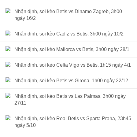
Nhận định, soi kèo Betis vs Dinamo Zagreb, 3h00
ngày 16/2
Nhận định, soi kèo Cadiz vs Betis, 3h00 ngày 10/2
Nhận định, soi kèo Mallorca vs Betis, 3h00 ngày 28/1
Nhận định, soi kèo Celta Vigo vs Betis, 1h15 ngày 4/1
Nhận định, soi kèo Betis vs Girona, 1h00 ngày 22/12
Nhận định, soi kèo Betis vs Las Palmas, 3h00 ngày
27/11
Nhận định, soi kèo Real Betis vs Sparta Praha, 23h45
ngày 5/10