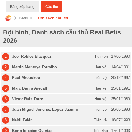
Bảng xếp hạng
Cầu thủ
Betis
Danh sách cầu thủ
Đội hình, Danh sách cầu thủ Real Betis
2026
1
Joel Robles Blazquez
Thủ môn
17/06/1990
2
Martin Montoya Torralbo
Hậu vệ
14/04/1991
4
Paul Akouokou
Tiền vệ
20/12/1997
5
Marc Bartra Aregall
Hậu vệ
15/01/1991
6
Victor Ruiz Torre
Hậu vệ
25/01/1989
7
Juan Miguel Jimenez Lopez Juanmi
Tiền vệ
20/05/1993
8
Nabil Fekir
Tiền vệ
18/07/1993
9
Borja Iglesias Quintas
Tiền đạo
17/01/1993