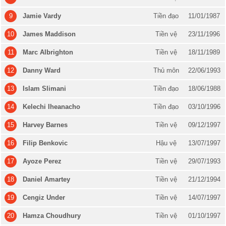
9
Jamie Vardy
Tiền đạo
11/01/1987
10
James Maddison
Tiền vệ
23/11/1996
11
Marc Albrighton
Tiền vệ
18/11/1989
12
Danny Ward
Thủ môn
22/06/1993
13
Islam Slimani
Tiền đạo
18/06/1988
14
Kelechi Iheanacho
Tiền đạo
03/10/1996
15
Harvey Barnes
Tiền vệ
09/12/1997
16
Filip Benkovic
Hậu vệ
13/07/1997
17
Ayoze Perez
Tiền vệ
29/07/1993
18
Daniel Amartey
Tiền vệ
21/12/1994
19
Cengiz Under
Tiền vệ
14/07/1997
20
Hamza Choudhury
Tiền vệ
01/10/1997