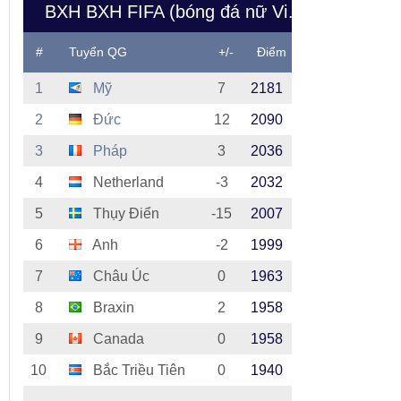
BXH BXH FIFA (bóng đá nữ Việt Nam)
#
Tuyển QG
+/-
Điểm
1
Mỹ
7
2181
2
Đức
12
2090
3
Pháp
3
2036
4
Netherland
-3
2032
5
Thụy Điển
-15
2007
6
Anh
-2
1999
7
Châu Úc
0
1963
8
Braxin
2
1958
9
Canada
0
1958
10
Bắc Triều Tiên
0
1940