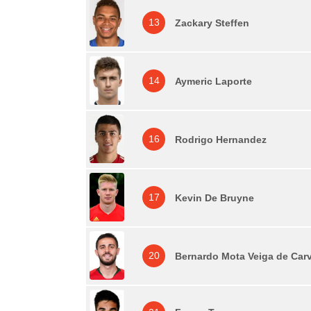
13
Zackary Steffen
14
Aymeric Laporte
16
Rodrigo Hernandez
17
Kevin De Bruyne
20
Bernardo Mota Veiga de Carv