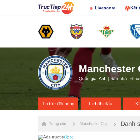
Livescore
Kết 
Manchester 
Quốc gia: Anh | Sân nhà: Etih
Tin tức đội bóng
Lịch thi đấu
Kế
Danh s
Trang chủ
Manchester City