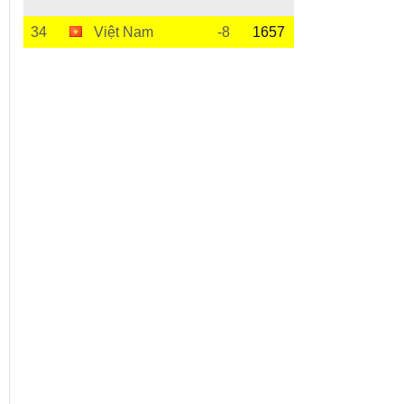
34
Việt Nam
-8
1657