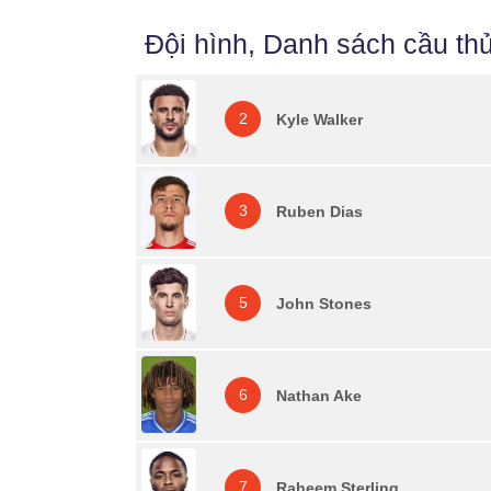
Đội hình, Danh sách cầu th
2
Kyle Walker
3
Ruben Dias
5
John Stones
6
Nathan Ake
7
Raheem Sterling