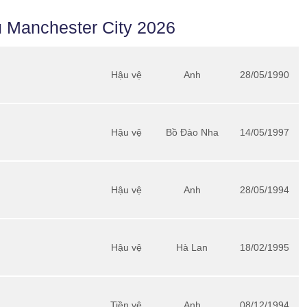
ủ Manchester City 2026
Hậu vệ
Anh
28/05/1990
Hậu vệ
Bồ Đào Nha
14/05/1997
Hậu vệ
Anh
28/05/1994
Hậu vệ
Hà Lan
18/02/1995
Tiền vệ
Anh
08/12/1994