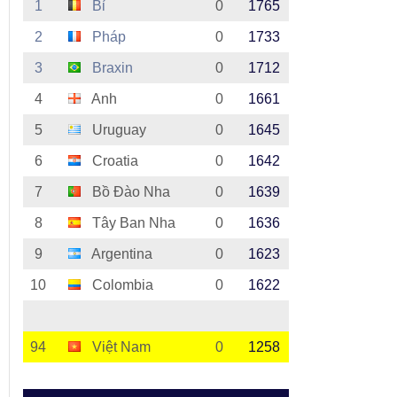
1
Bỉ
0
1765
2
Pháp
0
1733
3
Braxin
0
1712
4
Anh
0
1661
5
Uruguay
0
1645
6
Croatia
0
1642
7
Bồ Đào Nha
0
1639
8
Tây Ban Nha
0
1636
9
Argentina
0
1623
10
Colombia
0
1622
94
Việt Nam
0
1258