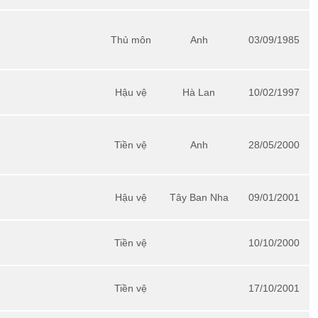
Thủ môn
Anh
03/09/1985
Hậu vệ
Hà Lan
10/02/1997
Tiền vệ
Anh
28/05/2000
Hậu vệ
Tây Ban Nha
09/01/2001
Tiền vệ
10/10/2000
Tiền vệ
17/10/2001