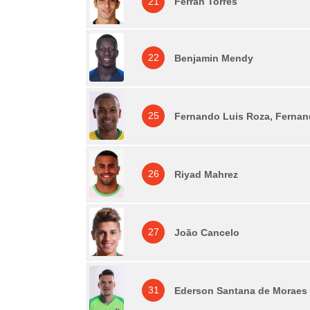
21
Ferran Torres
22
Benjamin Mendy
25
Fernando Luis Roza, Ferna
26
Riyad Mahrez
27
João Cancelo
31
Ederson Santana de Moraes