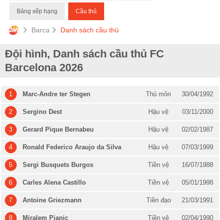
Bảng xếp hạng
Cầu thủ
Barca
Danh sách cầu thủ
Đội hình, Danh sách cầu thủ FC
Barcelona 2026
1
Marc-Andre ter Stegen
Thủ môn
30/04/1992
2
Sergino Dest
Hậu vệ
03/11/2000
3
Gerard Pique Bernabeu
Hậu vệ
02/02/1987
4
Ronald Federico Araujo da Silva
Hậu vệ
07/03/1999
5
Sergi Busquets Burgos
Tiền vệ
16/07/1988
6
Carles Alena Castillo
Tiền vệ
05/01/1998
7
Antoine Griezmann
Tiền đạo
21/03/1991
8
Miralem Pjanic
Tiền vệ
02/04/1990