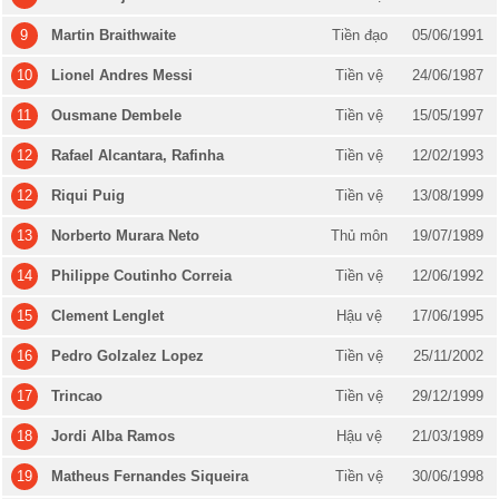
9
Martin Braithwaite
Tiền đạo
05/06/1991
10
Lionel Andres Messi
Tiền vệ
24/06/1987
11
Ousmane Dembele
Tiền vệ
15/05/1997
12
Rafael Alcantara, Rafinha
Tiền vệ
12/02/1993
12
Riqui Puig
Tiền vệ
13/08/1999
13
Norberto Murara Neto
Thủ môn
19/07/1989
14
Philippe Coutinho Correia
Tiền vệ
12/06/1992
15
Clement Lenglet
Hậu vệ
17/06/1995
16
Pedro Golzalez Lopez
Tiền vệ
25/11/2002
17
Trincao
Tiền vệ
29/12/1999
18
Jordi Alba Ramos
Hậu vệ
21/03/1989
19
Matheus Fernandes Siqueira
Tiền vệ
30/06/1998