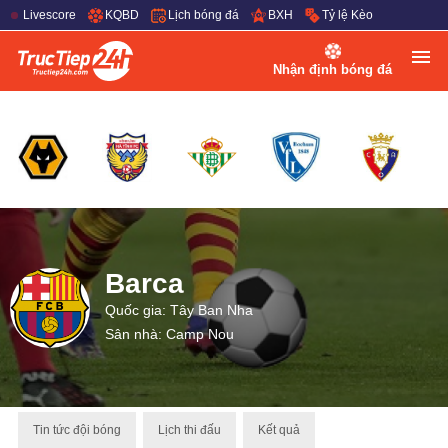
Livescore
KQBD
Lịch bóng đá
BXH
Tỷ lệ Kèo
Nhận định bóng đá
Barca
Quốc gia: Tây Ban Nha
Sân nhà: Camp Nou
Tin tức đội bóng
Lịch thi đấu
Kết quả