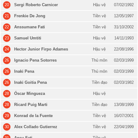
20
Sergi Roberto Carnicer
Hậu vệ
07/02/1992
21
Frenkie De Jong
Tiền vệ
12/05/1997
22
Anssumane Fati
Tiền vệ
31/10/2002
23
Samuel Umtiti
Hậu vệ
14/11/1993
24
Hector Junior Firpo Adames
Hậu vệ
22/08/1996
26
Ignacio Pena Sotorres
Thủ môn
02/03/1999
26
Inaki Pena
Thủ môn
02/03/1999
26
Inaki Goitia Pena
Tiền đạo
02/03/1982
28
Óscar Mingueza
Hậu vệ
28
Ricard Puig Marti
Tiền đạo
13/08/1999
29
Konrad de la Fuente
Tiền vệ
16/07/2001
30
Alex Collado Gutierrez
Tiền vệ
22/04/1999
31
Ansu Fati
Tiền vệ