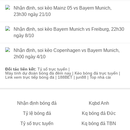
Nhận định, soi kèo Mainz 05 vs Bayern Munich,
23h30 ngày 21/10
Nhận định, soi kèo Bayern Munich vs Freiburg, 22h30
ngày 8/10
Nhận định, soi kèo Copenhagen vs Bayern Munich,
2h00 ngày 4/10
Đối tác liên kết:
Tỷ số trực tuyến
|
Máy tính dự đoán bóng đá đêm nay
|
Kèo bóng đá trực tuyến
|
Link xem trực tiếp bóng đá
|
188BET
|
jun88
|
Top nhà cái
Nhận định bóng đá
Kqbd Anh
Tỷ lệ bóng đá
Kq bóng đá Đức
Tỷ số trực tuyến
Kq bóng đá TBN