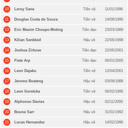
10
Leroy Sane
Tiền vệ
11/01/1996
11
Douglas Costa de Souza
Tiền vệ
14/09/1990
13
Eric Maxim Choupo-Moting
Tiền đạo
23/03/1989
13
Kilian Senkbeil
Hậu vệ
22/05/1999
14
Joshua Zirkzee
Tiền đạo
22/05/2001
15
Fiete Arp
Tiền đạo
06/01/2000
16
Leon Dajaku
Tiền vệ
12/04/2001
17
Jerome Boateng
Hậu vệ
03/09/1988
18
Leon Goretzka
Tiền vệ
06/02/1995
19
Alphonso Davies
Hậu vệ
02/11/2000
20
Bouna Sarr
Hậu vệ
31/01/1992
21
Lucas Hernandez
Hậu vệ
14/02/1996