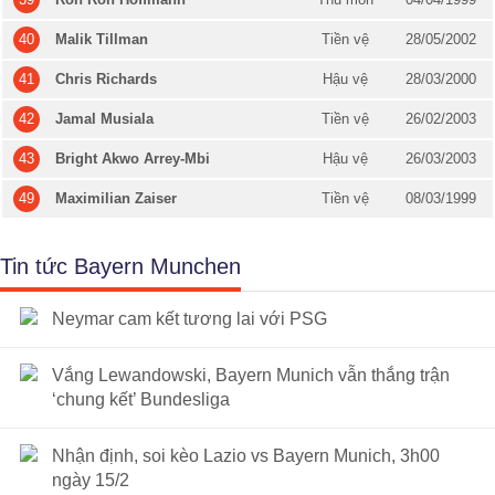
40
Malik Tillman
Tiền vệ
28/05/2002
41
Chris Richards
Hậu vệ
28/03/2000
42
Jamal Musiala
Tiền vệ
26/02/2003
43
Bright Akwo Arrey-Mbi
Hậu vệ
26/03/2003
49
Maximilian Zaiser
Tiền vệ
08/03/1999
Tin tức Bayern Munchen
Neymar cam kết tương lai với PSG
Vắng Lewandowski, Bayern Munich vẫn thắng trận
‘chung kết’ Bundesliga
Nhận định, soi kèo Lazio vs Bayern Munich, 3h00
ngày 15/2