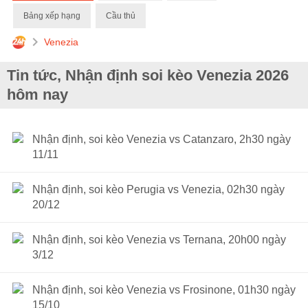
Bảng xếp hạng
Cầu thủ
Venezia
Tin tức, Nhận định soi kèo Venezia 2026
hôm nay
Nhận định, soi kèo Venezia vs Catanzaro, 2h30 ngày
11/11
Nhận định, soi kèo Perugia vs Venezia, 02h30 ngày
20/12
Nhận định, soi kèo Venezia vs Ternana, 20h00 ngày
3/12
Nhận định, soi kèo Venezia vs Frosinone, 01h30 ngày
15/10