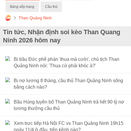
Bảng xếp hạng
Cầu thủ
Than Quảng Ninh
Tin tức, Nhận định soi kèo Than Quang
Ninh 2026 hôm nay
Bị bầu Đức phê phán 'thua mà cười', chủ tịch Than
Quảng Ninh nói: 'Thua cứ phải khóc à?'
Bị nợ lương 8 tháng, cầu thủ Than Quảng Ninh sống
bằng cách nào?
Bầu Hùng tuyên bố Than Quảng Ninh trả hết 90 tỷ nợ
lương thưởng cầu thủ
Xem trực tiếp Hà Nội FC vs Than Quảng Ninh 19h15
ngày 11/4 ở đâu, trên kênh nào?