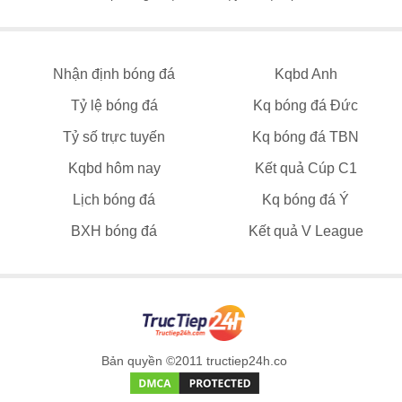
Nhận định bóng đá
Kqbd Anh
Tỷ lệ bóng đá
Kq bóng đá Đức
Tỷ số trực tuyến
Kq bóng đá TBN
Kqbd hôm nay
Kết quả Cúp C1
Lịch bóng đá
Kq bóng đá Ý
BXH bóng đá
Kết quả V League
Bản quyền ©2011 tructiep24h.co