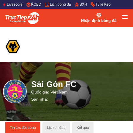
Livescore
KQBD
Lịch bóng đá
BXH
Tỷ lệ Kèo
Nhận định bóng đá
Sài Gòn FC
Quốc gia: Việt Nam
Sân nhà:
Tin tức đội bóng
Lịch thi đấu
Kết quả