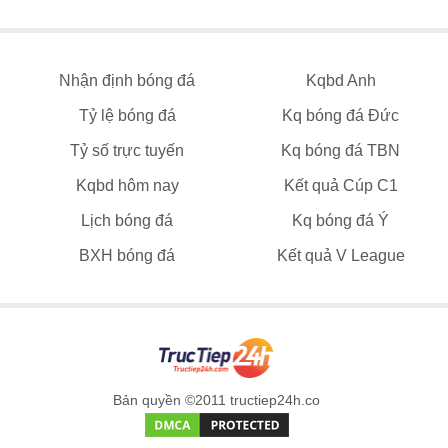
Nhận định bóng đá
Kqbd Anh
Tỷ lệ bóng đá
Kq bóng đá Đức
Tỷ số trực tuyến
Kq bóng đá TBN
Kqbd hôm nay
Kết quả Cúp C1
Lịch bóng đá
Kq bóng đá Ý
BXH bóng đá
Kết quả V League
Bản quyền ©2011 tructiep24h.co