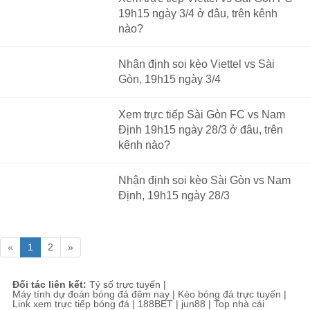
19h15 ngày 3/4 ở đâu, trên kênh
nào?
Nhận định soi kèo Viettel vs Sài
Gòn, 19h15 ngày 3/4
Xem trực tiếp Sài Gòn FC vs Nam
Định 19h15 ngày 28/3 ở đâu, trên
kênh nào?
Nhận định soi kèo Sài Gòn vs Nam
Định, 19h15 ngày 28/3
«
1
2
»
Đối tác liên kết:
Tỷ số trực tuyến
|
Máy tính dự đoán bóng đá đêm nay
|
Kèo bóng đá trực tuyến
|
Link xem trực tiếp bóng đá
|
188BET
|
jun88
|
Top nhà cái