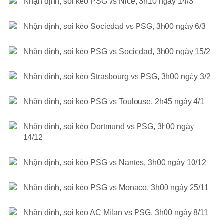
Nhận định, soi kèo PSG vs Nice, 3h10 ngày 14/3
Nhận định, soi kèo Sociedad vs PSG, 3h00 ngày 6/3
Nhận định, soi kèo PSG vs Sociedad, 3h00 ngày 15/2
Nhận định, soi kèo Strasbourg vs PSG, 3h00 ngày 3/2
Nhận định, soi kèo PSG vs Toulouse, 2h45 ngày 4/1
Nhận định, soi kèo Dortmund vs PSG, 3h00 ngày
14/12
Nhận định, soi kèo PSG vs Nantes, 3h00 ngày 10/12
Nhận định, soi kèo PSG vs Monaco, 3h00 ngày 25/11
Nhận định, soi kèo AC Milan vs PSG, 3h00 ngày 8/11