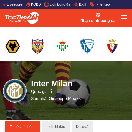
Livescore
KQBD
Lịch bóng đá
BXH
Tỷ lệ Kèo
Nhận định bóng đá
Inter Milan
Quốc gia: Ý
Sân nhà: Giuseppe Meazza
Tin tức đội bóng
Lịch thi đấu
Kết quả