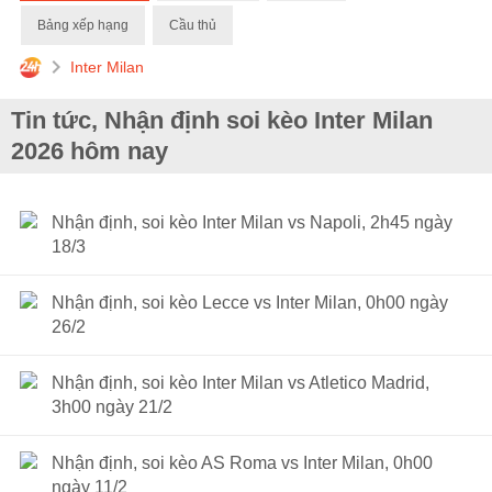
Bảng xếp hạng
Cầu thủ
Inter Milan
Tin tức, Nhận định soi kèo Inter Milan
2026 hôm nay
Nhận định, soi kèo Inter Milan vs Napoli, 2h45 ngày
18/3
Nhận định, soi kèo Lecce vs Inter Milan, 0h00 ngày
26/2
Nhận định, soi kèo Inter Milan vs Atletico Madrid,
3h00 ngày 21/2
Nhận định, soi kèo AS Roma vs Inter Milan, 0h00
ngày 11/2