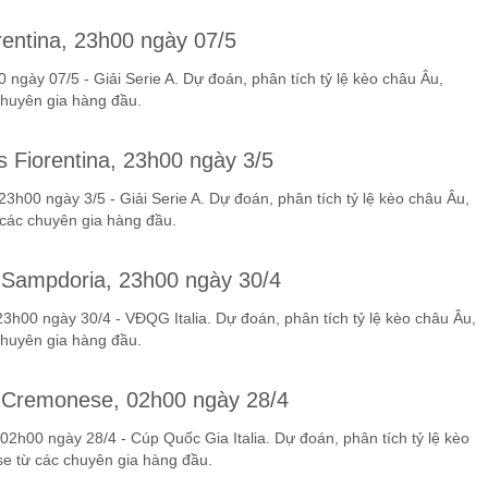
rentina, 23h00 ngày 07/5
0 ngày 07/5 - Giải Serie A. Dự đoán, phân tích tỷ lệ kèo châu Âu,
 chuyên gia hàng đầu.
s Fiorentina, 23h00 ngày 3/5
 23h00 ngày 3/5 - Giải Serie A. Dự đoán, phân tích tỷ lệ kèo châu Âu,
ừ các chuyên gia hàng đầu.
s Sampdoria, 23h00 ngày 30/4
23h00 ngày 30/4 - VĐQG Italia. Dự đoán, phân tích tỷ lệ kèo châu Âu,
chuyên gia hàng đầu.
vs Cremonese, 02h00 ngày 28/4
02h00 ngày 28/4 - Cúp Quốc Gia Italia. Dự đoán, phân tích tỷ lệ kèo
e từ các chuyên gia hàng đầu.