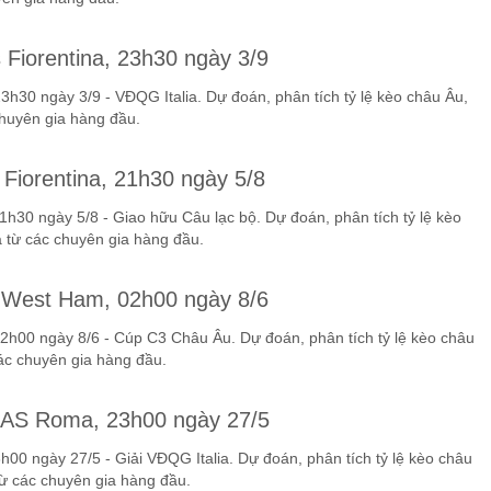
s Fiorentina, 23h30 ngày 3/9
 23h30 ngày 3/9 - VĐQG Italia. Dự đoán, phân tích tỷ lệ kèo châu Âu,
chuyên gia hàng đầu.
 Fiorentina, 21h30 ngày 5/8
21h30 ngày 5/8 - Giao hữu Câu lạc bộ. Dự đoán, phân tích tỷ lệ kèo
a từ các chuyên gia hàng đầu.
vs West Ham, 02h00 ngày 8/6
02h00 ngày 8/6 - Cúp C3 Châu Âu. Dự đoán, phân tích tỷ lệ kèo châu
ác chuyên gia hàng đầu.
vs AS Roma, 23h00 ngày 27/5
h00 ngày 27/5 - Giải VĐQG Italia. Dự đoán, phân tích tỷ lệ kèo châu
từ các chuyên gia hàng đầu.