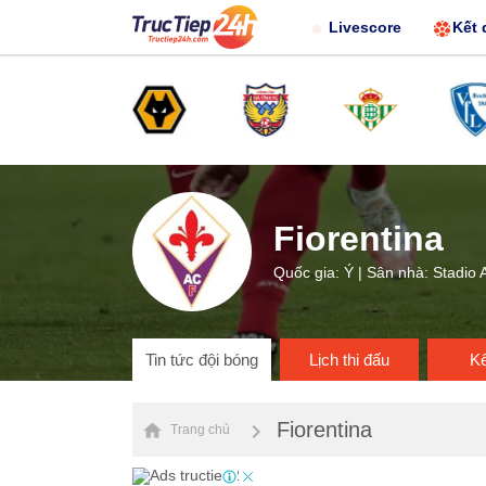
Livescore
Kết 
Fiorentina
Quốc gia: Ý | Sân nhà: Stadio 
Tin tức đội bóng
Lịch thi đấu
Kế
Fiorentina
Trang chủ