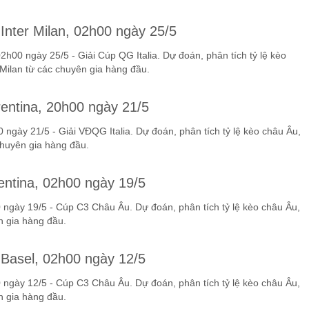
 Inter Milan, 02h00 ngày 25/5
02h00 ngày 25/5 - Giải Cúp QG Italia. Dự đoán, phân tích tỷ lệ kèo
 Milan từ các chuyên gia hàng đầu.
rentina, 20h00 ngày 21/5
0 ngày 21/5 - Giải VĐQG Italia. Dự đoán, phân tích tỷ lệ kèo châu Âu,
 chuyên gia hàng đầu.
rentina, 02h00 ngày 19/5
0 ngày 19/5 - Cúp C3 Châu Âu. Dự đoán, phân tích tỷ lệ kèo châu Âu,
n gia hàng đầu.
s Basel, 02h00 ngày 12/5
0 ngày 12/5 - Cúp C3 Châu Âu. Dự đoán, phân tích tỷ lệ kèo châu Âu,
n gia hàng đầu.