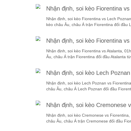
Nhận định, soi kèo Fiorentina v
Nhận định, soi kèo Fiorentina vs Lech Poznan
kèo châu Âu, châu Á trận Fiorentina đối đầu
Nhận định, soi kèo Fiorentina vs
Nhận định, soi kèo Fiorentina vs Atalanta, 01
Âu, châu Á trận Fiorentina đối đầu Atalanta t
Nhận định, soi kèo Lech Poznan 
Nhận định, soi kèo Lech Poznan vs Fiorentin
châu Âu, châu Á Lech Poznan đối đầu Fiorent
Nhận định, soi kèo Cremonese v
Nhận định, soi kèo Cremonese vs Fiorentina, 
châu Âu, châu Á trận Cremonese đối đầu Fior