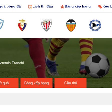
quả bóng đá
Lịch thi đấu
Bảng xếp hạng
Kèo 
Artemio Franchi
t quả
Bảng xếp hạng
Cầu thủ