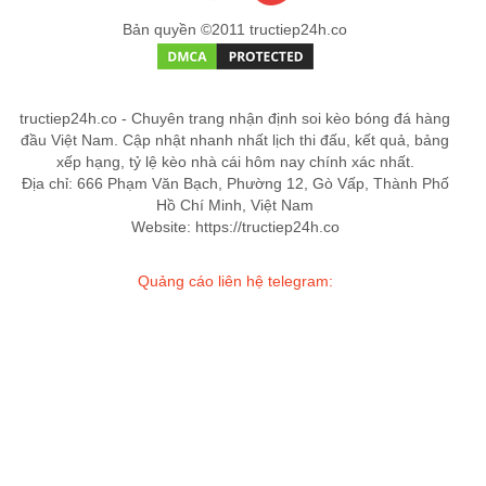
Bản quyền ©2011 tructiep24h.co
tructiep24h.co - Chuyên trang nhận định soi kèo bóng đá hàng
đầu Việt Nam. Cập nhật nhanh nhất lịch thi đấu, kết quả, bảng
xếp hạng, tỷ lệ kèo nhà cái hôm nay chính xác nhất.
Địa chỉ: 666 Phạm Văn Bạch, Phường 12, Gò Vấp, Thành Phố
Hồ Chí Minh, Việt Nam
Website: https://tructiep24h.co
Quảng cáo liên hệ telegram: