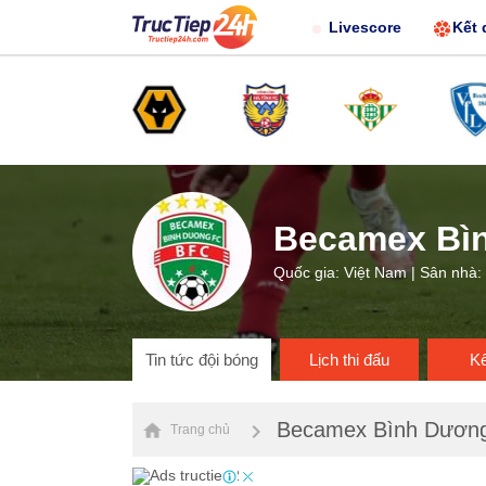
Livescore
Kết 
Becamex Bì
Quốc gia: Việt Nam | Sân nhà:
Tin tức đội bóng
Lịch thi đấu
Kế
Becamex Bình Dươn
Trang chủ