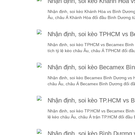
Nhận định, soi kèo Khánh Hòa 
Nhận định, soi kèo Khánh Hòa vs Bình Dương,
Âu, châu Á Khánh Hòa đối đầu Bình Dương từ
Nhận định, soi kèo TPHCM vs 
Nhận định, soi kèo TPHCM vs Becamex Bình 
tích tỷ lệ kèo châu Âu, châu Á TPHCM đối đ
Nhận định, soi kèo Becamex Bì
Nhận định, soi kèo Becamex Bình Dương vs Hả
châu Âu, châu Á Becamex Bình Dương đối đầ
Nhận định, soi kèo TP.HCM vs 
Nhận định, soi kèo TP.HCM vs Becamex Bình 
lệ kèo châu Âu, châu Á trận TP.HCM đối đầu
Nhận định, soi kèo Bình Dương