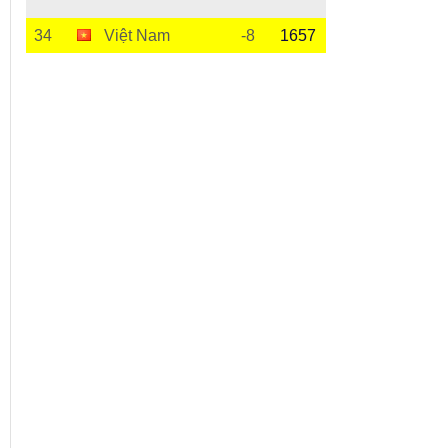
34
Việt Nam
-8
1657