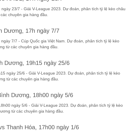
ngày 23/7 - Giải V-League 2023. Dự đoán, phân tích tỷ lệ kèo châu
 các chuyên gia hàng đầu.
h Dương, 17h ngày 7/7
ngày 7/7 - Cúp Quốc gia Việt Nam. Dự đoán, phân tích tỷ lệ kèo
ng từ các chuyên gia hàng đầu.
ình Dương, 19h15 ngày 25/6
h15 ngày 25/6 - Giải V-League 2023. Dự đoán, phân tích tỷ lệ kèo
ơng từ các chuyên gia hàng đầu.
Bình Dương, 18h00 ngày 5/6
8h00 ngày 5/6 - Giải V-League 2023. Dự đoán, phân tích tỷ lệ kèo
Dương từ các chuyên gia hàng đầu.
vs Thanh Hóa, 17h00 ngày 1/6