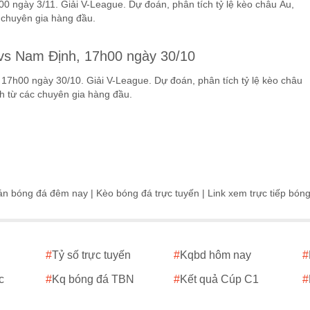
0 ngày 3/11. Giải V-League. Dự đoán, phân tích tỷ lệ kèo châu Âu,
 chuyên gia hàng đầu.
 vs Nam Định, 17h00 ngày 30/10
17h00 ngày 30/10. Giải V-League. Dự đoán, phân tích tỷ lệ kèo châu
h từ các chuyên gia hàng đầu.
án bóng đá đêm nay
|
Kèo bóng đá trực tuyến
|
Link xem trực tiếp bón
#
Tỷ số trực tuyến
#
Kqbd hôm nay
#
c
#
Kq bóng đá TBN
#
Kết quả Cúp C1
#