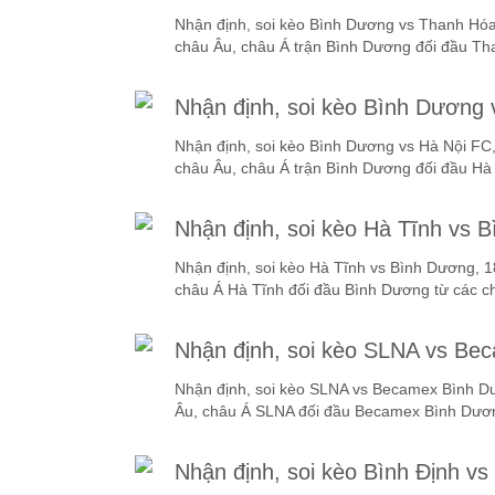
Nhận định, soi kèo Bình Dương vs Thanh Hóa,
châu Âu, châu Á trận Bình Dương đối đầu Th
Nhận định, soi kèo Bình Dương 
Nhận định, soi kèo Bình Dương vs Hà Nội FC,
châu Âu, châu Á trận Bình Dương đối đầu Hà 
Nhận định, soi kèo Hà Tĩnh vs 
Nhận định, soi kèo Hà Tĩnh vs Bình Dương, 1
châu Á Hà Tĩnh đối đầu Bình Dương từ các c
Nhận định, soi kèo SLNA vs Be
Nhận định, soi kèo SLNA vs Becamex Bình Dươ
Âu, châu Á SLNA đối đầu Becamex Bình Dươn
Nhận định, soi kèo Bình Định v