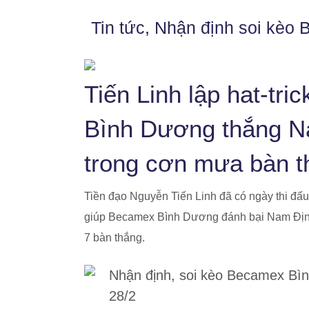
Tin tức, Nhận định soi kè
Tiến Linh lập hat-tr
Bình Dương thắng N
trong cơn mưa bàn t
Tiền đạo Nguyễn Tiến Linh đã có ngày thi đấu c
giúp Becamex Bình Dương đánh bại Nam Định
7 bàn thắng.
Nhận định, soi kèo Becamex Bì
28/2