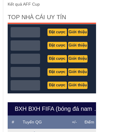
Kết quả AFF Cup
TOP NHÀ CÁI UY TÍN
Đặt cược
Giới thiệu
Đặt cược
Giới thiệu
Đặt cược
Giới thiệu
Đặt cược
Giới thiệu
Đặt cược
Giới thiệu
BXH BXH FIFA (bóng đá nam Việt Nam)
#
Tuyển QG
+/-
Điểm