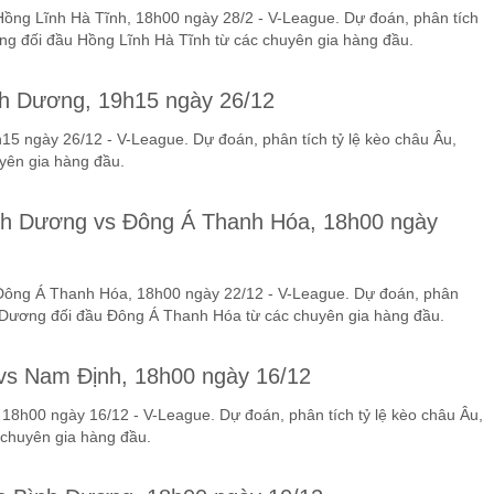
ồng Lĩnh Hà Tĩnh, 18h00 ngày 28/2 - V-League. Dự đoán, phân tích
ng đối đầu Hồng Lĩnh Hà Tĩnh từ các chuyên gia hàng đầu.
nh Dương, 19h15 ngày 26/12
5 ngày 26/12 - V-League. Dự đoán, phân tích tỷ lệ kèo châu Âu,
yên gia hàng đầu.
nh Dương vs Đông Á Thanh Hóa, 18h00 ngày
Đông Á Thanh Hóa, 18h00 ngày 22/12 - V-League. Dự đoán, phân
h Dương đối đầu Đông Á Thanh Hóa từ các chuyên gia hàng đầu.
 vs Nam Định, 18h00 ngày 16/12
18h00 ngày 16/12 - V-League. Dự đoán, phân tích tỷ lệ kèo châu Âu,
chuyên gia hàng đầu.