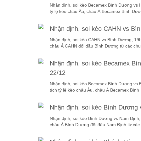
Nhận định, soi kèo Becamex Bình Dương vs H
tỷ lệ kèo châu Âu, châu Á Becamex Bình Dươ
Nhận định, soi kèo CAHN vs Bì
Nhận định, soi kèo CAHN vs Bình Dương, 19h1
châu Á CAHN đối đầu Bình Dương từ các chu
Nhận định, soi kèo Becamex Bì
22/12
Nhận định, soi kèo Becamex Bình Dương vs 
tích tỷ lệ kèo châu Âu, châu Á Becamex Bìn
Nhận định, soi kèo Bình Dương
Nhận định, soi kèo Bình Dương vs Nam Định, 
châu Á Bình Dương đối đầu Nam Định từ các 