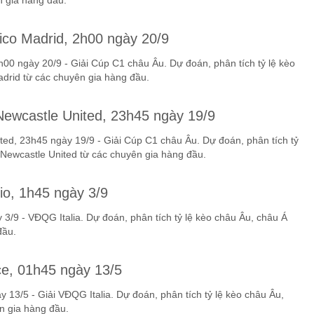
n gia hàng đầu.
tico Madrid, 2h00 ngày 20/9
2h00 ngày 20/9 - Giải Cúp C1 châu Âu. Dự đoán, phân tích tỷ lệ kèo
Madrid từ các chuyên gia hàng đầu.
Newcastle United, 23h45 ngày 19/9
ted, 23h45 ngày 19/9 - Giải Cúp C1 châu Âu. Dự đoán, phân tích tỷ
 Newcastle United từ các chuyên gia hàng đầu.
io, 1h45 ngày 3/9
 3/9 - VĐQG Italia. Dự đoán, phân tích tỷ lệ kèo châu Âu, châu Á
đầu.
ce, 01h45 ngày 13/5
 13/5 - Giải VĐQG Italia. Dự đoán, phân tích tỷ lệ kèo châu Âu,
n gia hàng đầu.