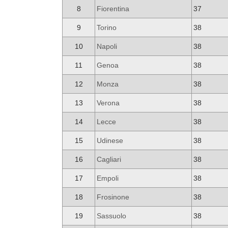
8
Fiorentina
37
9
Torino
38
10
Napoli
38
11
Genoa
38
12
Monza
38
13
Verona
38
14
Lecce
38
15
Udinese
38
16
Cagliari
38
17
Empoli
38
18
Frosinone
38
19
Sassuolo
38