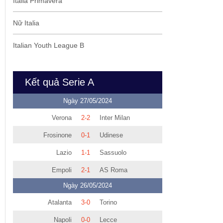
Italia Primavera
Nữ Italia
Italian Youth League B
Kết quả Serie A
Ngày 27/05/2024
Verona
2-2
Inter Milan
Frosinone
0-1
Udinese
Lazio
1-1
Sassuolo
Empoli
2-1
AS Roma
Ngày 26/05/2024
Atalanta
3-0
Torino
Napoli
0-0
Lecce