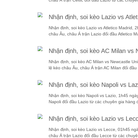
châu Á trận Celtic đối đầu Lazio từ các chuyê
Nhận định, soi kèo Lazio vs Atle
Nhận định, soi kèo Lazio vs Atletico Madrid, 
châu Âu, châu Á trận Lazio đối đầu Atletico 
Nhận định, soi kèo AC Milan vs 
Nhận định, soi kèo AC Milan vs Newcastle Uni
lệ kèo châu Âu, châu Á trận AC Milan đối đầu
Nhận định, soi kèo Napoli vs Laz
Nhận định, soi kèo Napoli vs Lazio, 1h45 ngày
Napoli đối đầu Lazio từ các chuyên gia hàng 
Nhận định, soi kèo Lazio vs Lec
Nhận định, soi kèo Lazio vs Lecce, 01h45 ngày
châu Á trận Lazio đối đầu Lecce từ các chuyê