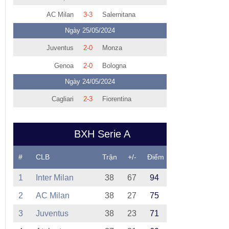
AC Milan
3-3
Salernitana
Ngày 25/05/2024
Juventus
2-0
Monza
Genoa
2-0
Bologna
Ngày 24/05/2024
Cagliari
2-3
Fiorentina
BXH Serie A
#
CLB
Trận
+/-
Điểm
1
Inter Milan
38
67
94
2
AC Milan
38
27
75
3
Juventus
38
23
71