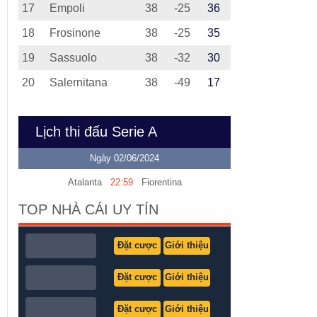
17
Empoli
38
-25
36
18
Frosinone
38
-25
35
19
Sassuolo
38
-32
30
20
Salernitana
38
-49
17
Lịch thi đấu Serie A
Ngày 02/06/2024
Atalanta
22:59
Fiorentina
TOP NHÀ CÁI UY TÍN
Đặt cược
Giới thiệu
Đặt cược
Giới thiệu
Đặt cược
Giới thiệu