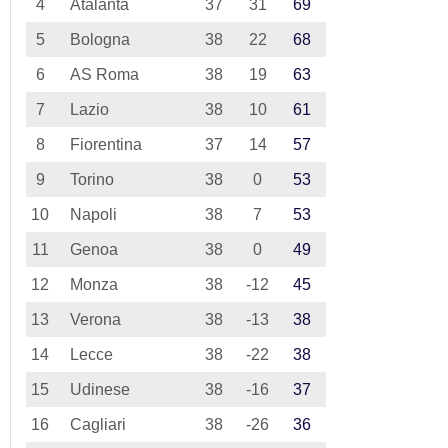
4
Atalanta
37
31
69
5
Bologna
38
22
68
6
AS Roma
38
19
63
7
Lazio
38
10
61
8
Fiorentina
37
14
57
9
Torino
38
0
53
10
Napoli
38
7
53
11
Genoa
38
0
49
12
Monza
38
-12
45
13
Verona
38
-13
38
14
Lecce
38
-22
38
15
Udinese
38
-16
37
16
Cagliari
38
-26
36