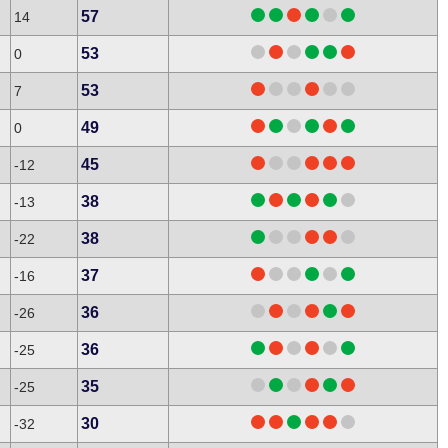
57
14
53
0
53
7
49
0
45
-12
38
-13
38
-22
37
-16
36
-26
36
-25
35
-25
30
-32