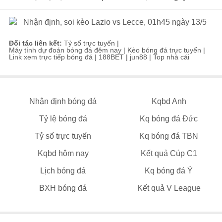
Nhận định, soi kèo Lazio vs Lecce, 01h45 ngày 13/5
Đối tác liên kết:
Tỷ số trực tuyến
|
Máy tính dự đoán bóng đá đêm nay
|
Kèo bóng đá trực tuyến
|
Link xem trực tiếp bóng đá
|
188BET
|
jun88
|
Top nhà cái
Nhận định bóng đá
Kqbd Anh
Tỷ lệ bóng đá
Kq bóng đá Đức
Tỷ số trực tuyến
Kq bóng đá TBN
Kqbd hôm nay
Kết quả Cúp C1
Lịch bóng đá
Kq bóng đá Ý
BXH bóng đá
Kết quả V League