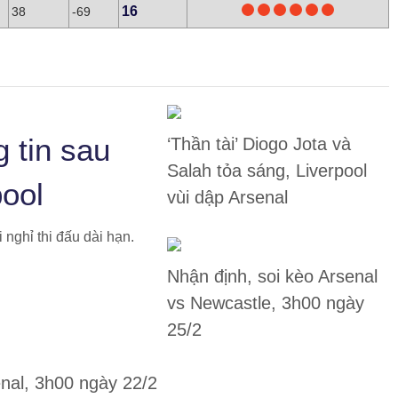
16
38
-69
 tin sau
‘Thần tài’ Diogo Jota và
Salah tỏa sáng, Liverpool
pool
vùi dập Arsenal
nghỉ thi đấu dài hạn.
Nhận định, soi kèo Arsenal
vs Newcastle, 3h00 ngày
25/2
enal, 3h00 ngày 22/2