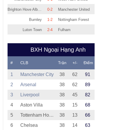
Brighton Hove Albion
0-2
Manchester United
Burnley
1-2
Nottingham Forest
Luton Town
2-4
Fulham
BXH Ngoại Hạng Anh
#
CLB
Trận
+/-
Điểm
1
Manchester City
38
62
91
2
Arsenal
38
62
89
3
Liverpool
38
45
82
4
Aston Villa
38
15
68
5
Tottenham Hotspur
38
13
66
6
Chelsea
38
14
63