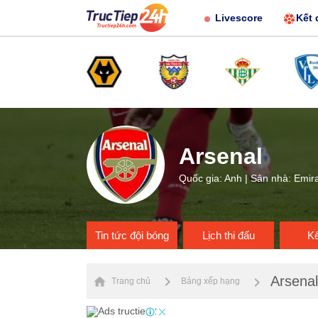
Livescore
Kết 
Arsenal
Quốc gia: Anh | Sân nhà: Emir
Tin tức đội bóng
Lịch thi đấu
Kế
Arsenal
Trang chủ
Bảng xếp hạng