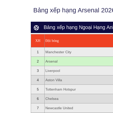
Bảng xếp hạng Arsenal 202
Bảng xếp hạng Ngoại Hạng An
XH
Đội bóng
1
Manchester City
2
Arsenal
3
Liverpool
4
Aston Villa
5
Tottenham Hotspur
6
Chelsea
7
Newcastle United