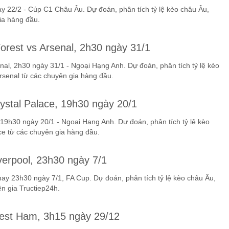
ày 22/2 - Cúp C1 Châu Âu. Dự đoán, phân tích tỷ lệ kèo châu Âu,
ia hàng đầu.
orest vs Arsenal, 2h30 ngày 31/1
nal, 2h30 ngày 31/1 - Ngoại Hạng Anh. Dự đoán, phân tích tỷ lệ kèo
rsenal từ các chuyên gia hàng đầu.
rystal Palace, 19h30 ngày 20/1
, 19h30 ngày 20/1 - Ngoại Hạng Anh. Dự đoán, phân tích tỷ lệ kèo
ce từ các chuyên gia hàng đầu.
iverpool, 23h30 ngày 7/1
nay 23h30 ngày 7/1, FA Cup. Dự đoán, phân tích tỷ lệ kèo châu Âu,
ên gia Tructiep24h.
West Ham, 3h15 ngày 29/12