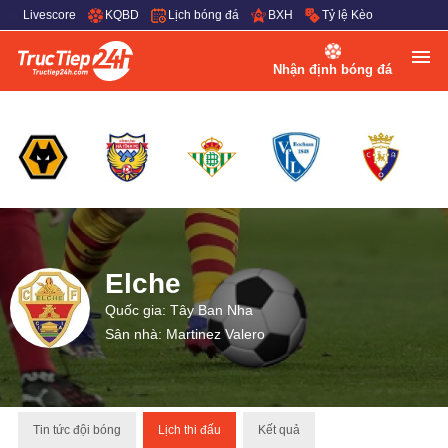
Livescore
KQBD
Lịch bóng đá
BXH
Tỷ lệ Kèo
Nhận định bóng đá
Elche
Quốc gia: Tây Ban Nha
Sân nhà: Martinez Valero
Tin tức đội bóng
Lịch thi đấu
Kết quả