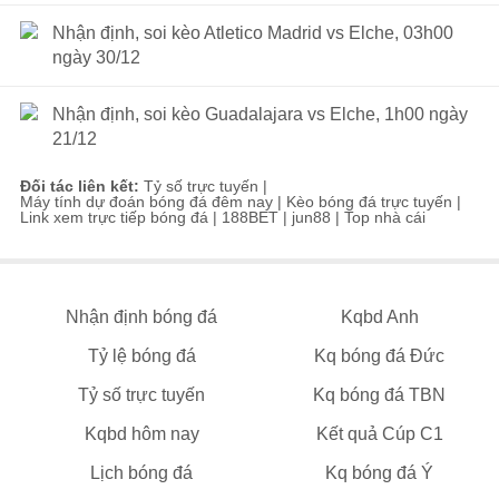
Nhận định, soi kèo Atletico Madrid vs Elche, 03h00
ngày 30/12
Nhận định, soi kèo Guadalajara vs Elche, 1h00 ngày
21/12
Đối tác liên kết:
Tỷ số trực tuyến
|
Máy tính dự đoán bóng đá đêm nay
|
Kèo bóng đá trực tuyến
|
Link xem trực tiếp bóng đá
|
188BET
|
jun88
|
Top nhà cái
Nhận định bóng đá
Kqbd Anh
Tỷ lệ bóng đá
Kq bóng đá Đức
Tỷ số trực tuyến
Kq bóng đá TBN
Kqbd hôm nay
Kết quả Cúp C1
Lịch bóng đá
Kq bóng đá Ý