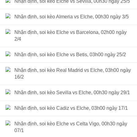
Nhận định, soi kèo Elche vs Sevilla, 00h30 ngày 25/5
Nhận định, soi kèo Almeria vs Elche, 00h30 ngày 3/5
Nhận định, soi kèo Elche vs Barcelona, 02h00 ngày
2/4
Nhận định, soi kèo Elche vs Betis, 03h00 ngày 25/2
Nhận định, soi kèo Real Madrid vs Elche, 03h00 ngày
16/2
Nhận định, soi kèo Sevilla vs Elche, 00h30 ngày 29/1
Nhận định, soi kèo Cadiz vs Elche, 03h00 ngày 17/1
Nhận định, soi kèo Elche vs Celta Vigo, 00h30 ngày
07/1