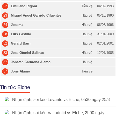
22
Emiliano Rigoni
Tiền vệ
04/02/1993
23
Miguel Angel Garrido Cifuentes
Hậu vệ
05/10/1990
24
Josema
Hậu vệ
06/06/1996
28
Luis Castillo
Hậu vệ
31/01/2000
32
Gerard Barri
Hậu vệ
02/01/2001
33
Jose Otoniel Salinas
Hậu vệ
12/07/1985
37
Jonatan Carmona Alamo
Hậu vệ
37
Jony Alamo
Tiền vệ
Tin tức Elche
Nhận định, soi kèo Levante vs Elche, 0h30 ngày 25/3
Nhận định, soi kèo Valladolid vs Elche, 2h00 ngày