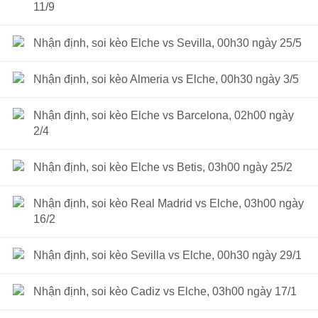
11/9
Nhận định, soi kèo Elche vs Sevilla, 00h30 ngày 25/5
Nhận định, soi kèo Almeria vs Elche, 00h30 ngày 3/5
Nhận định, soi kèo Elche vs Barcelona, 02h00 ngày
2/4
Nhận định, soi kèo Elche vs Betis, 03h00 ngày 25/2
Nhận định, soi kèo Real Madrid vs Elche, 03h00 ngày
16/2
Nhận định, soi kèo Sevilla vs Elche, 00h30 ngày 29/1
Nhận định, soi kèo Cadiz vs Elche, 03h00 ngày 17/1