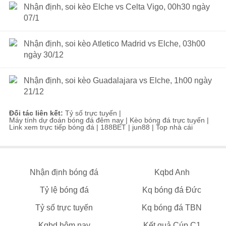
Nhận định, soi kèo Elche vs Celta Vigo, 00h30 ngày
07/1
Nhận định, soi kèo Atletico Madrid vs Elche, 03h00
ngày 30/12
Nhận định, soi kèo Guadalajara vs Elche, 1h00 ngày
21/12
Đối tác liên kết:
Tỷ số trực tuyến
|
Máy tính dự đoán bóng đá đêm nay
|
Kèo bóng đá trực tuyến
|
Link xem trực tiếp bóng đá
|
188BET
|
jun88
|
Top nhà cái
Nhận định bóng đá
Kqbd Anh
Tỷ lệ bóng đá
Kq bóng đá Đức
Tỷ số trực tuyến
Kq bóng đá TBN
Kqbd hôm nay
Kết quả Cúp C1