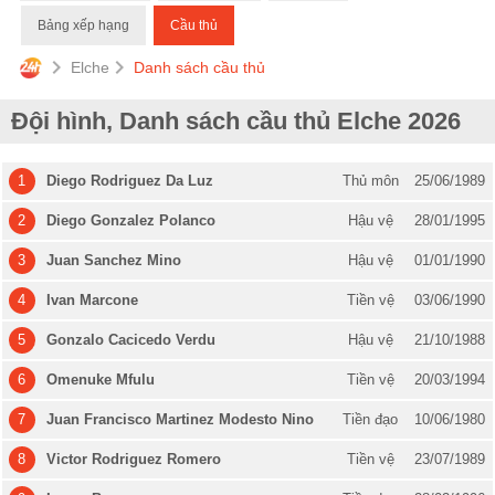
Bảng xếp hạng
Cầu thủ
Elche
Danh sách cầu thủ
Đội hình, Danh sách cầu thủ Elche 2026
1
Diego Rodriguez Da Luz
Thủ môn
25/06/1989
2
Diego Gonzalez Polanco
Hậu vệ
28/01/1995
3
Juan Sanchez Mino
Hậu vệ
01/01/1990
4
Ivan Marcone
Tiền vệ
03/06/1990
5
Gonzalo Cacicedo Verdu
Hậu vệ
21/10/1988
6
Omenuke Mfulu
Tiền vệ
20/03/1994
7
Juan Francisco Martinez Modesto Nino
Tiền đạo
10/06/1980
8
Victor Rodriguez Romero
Tiền vệ
23/07/1989