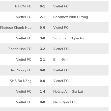
TP.HCM FC
0-1
Viettel FC
Viettel FC
2-1
Becamex Bình Dương
Khatoco Khanh Hoa
0-0
Viettel FC
Viettel FC
3-0
Sông Lam Nghệ An
Thanh Hóa FC
3-2
Viettel FC
Viettel FC
2-1
Bình Định
Hải Phòng FC
0-0
Viettel FC
SHB Đà Nẵng
0-0
Viettel FC
Viettel FC
1-4
Hoàng Anh Gia Lai
Viettel FC
0-0
Nam Định FC