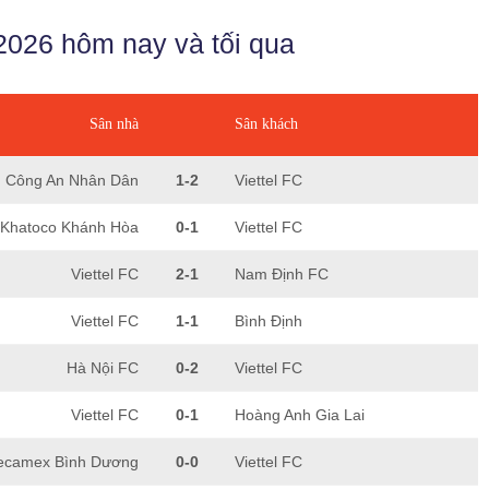
2026 hôm nay và tối qua
Sân nhà
Sân khách
Công An Nhân Dân
1-2
Viettel FC
Khatoco Khánh Hòa
0-1
Viettel FC
Viettel FC
2-1
Nam Định FC
Viettel FC
1-1
Bình Định
Hà Nội FC
0-2
Viettel FC
Viettel FC
0-1
Hoàng Anh Gia Lai
ecamex Bình Dương
0-0
Viettel FC