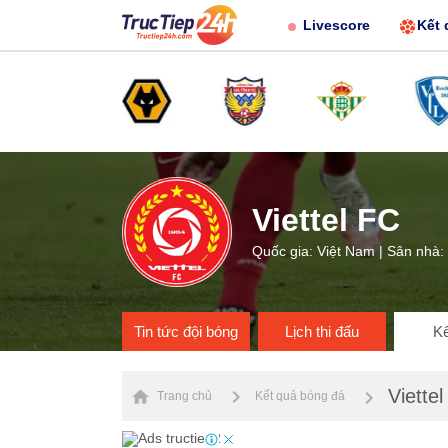
Livescore
Kết 
Viettel FC
Quốc gia: Việt Nam | Sân nhà:
Tin tức đội bóng
Lịch thi đấu
Kế
Viette
Trang chủ
Kết quả bóng đá