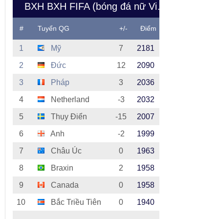
BXH BXH FIFA (bóng đá nữ Việt Nam)
#
Tuyển QG
+/-
Điểm
1
Mỹ
7
2181
2
Đức
12
2090
3
Pháp
3
2036
4
Netherland
-3
2032
5
Thụy Điển
-15
2007
6
Anh
-2
1999
7
Châu Úc
0
1963
8
Braxin
2
1958
9
Canada
0
1958
10
Bắc Triều Tiên
0
1940