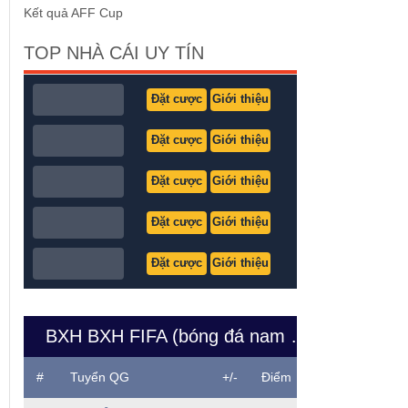
Kết quả AFF Cup
TOP NHÀ CÁI UY TÍN
Đặt cược
Giới thiệu
Đặt cược
Giới thiệu
Đặt cược
Giới thiệu
Đặt cược
Giới thiệu
Đặt cược
Giới thiệu
BXH BXH FIFA (bóng đá nam Việt Nam)
#
Tuyển QG
+/-
Điểm