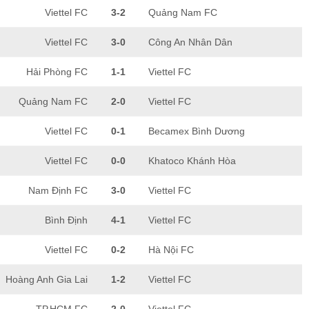
Viettel FC
3-2
Quảng Nam FC
Viettel FC
3-0
Công An Nhân Dân
Hải Phòng FC
1-1
Viettel FC
Quảng Nam FC
2-0
Viettel FC
Viettel FC
0-1
Becamex Bình Dương
Viettel FC
0-0
Khatoco Khánh Hòa
Nam Định FC
3-0
Viettel FC
Bình Định
4-1
Viettel FC
Viettel FC
0-2
Hà Nội FC
Hoàng Anh Gia Lai
1-2
Viettel FC