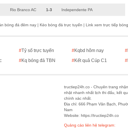
Rio Branco AC
1-3
Independente PA
án bóng đá đêm nay
|
Kèo bóng đá trực tuyến
|
Link xem trực tiếp bón
#
Tỷ số trực tuyến
#
Kqbd hôm nay
#
c
#
Kq bóng đá TBN
#
Kết quả Cúp C1
#
tructiep24h.co - Chuyên trang nhậ
nhật nhanh nhất lịch thi đấu, kết q
chính xác nhất.
Địa chỉ: 666 Phạm Văn Bạch, Phườ
Nam
Website: https://tructiep24h.co
Quảng cáo liên hệ telegram: