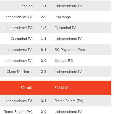
Tapajos
1-1
Independente PA
Independente PA
2-0
Itupiranga
Independente PA
1-2
Castanhal PA
Castanhal PA
1-1
Independente PA
Independente PA
0-1
SC Paysandu Para
Independente PA
2-0
Carajas EC
Clube Do Remo
2-2
Independente PA
Sân nhà
Sân khách
Independente PA
3-1
Remo Belem (PA)
Remo Belem (PA)
2-0
Independente PA