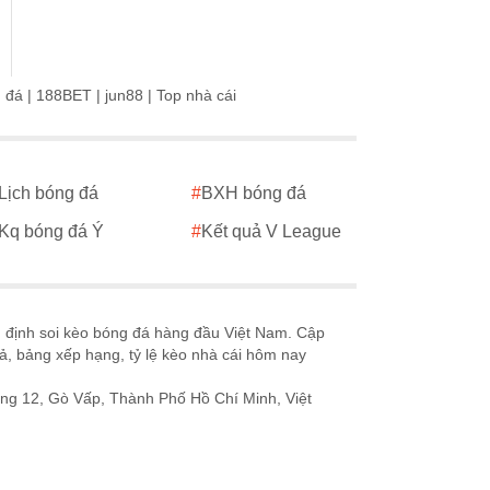
g đá
|
188BET
|
jun88
|
Top nhà cái
Lịch bóng đá
#
BXH bóng đá
Kq bóng đá Ý
#
Kết quả V League
n định soi kèo bóng đá hàng đầu Việt Nam. Cập
uả, bảng xếp hạng, tỷ lệ kèo nhà cái hôm nay
ng 12, Gò Vấp, Thành Phố Hồ Chí Minh, Việt