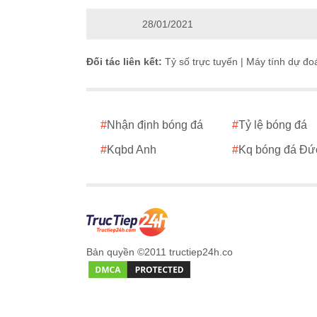
28/01/2021
Đối tác liên kết:
Tỷ số trực tuyến
|
Máy tính dự đo
#
Nhận định bóng đá
#
Tỷ lệ bóng đá
#
Kqbd Anh
#
Kq bóng đá Đứ
Bản quyền ©2011 tructiep24h.co