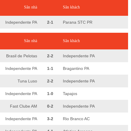
Sân nhà
Sân khách
Independente PA
2-1
Parana STC PR
Sân nhà
Sân khách
Brasil de Pelotas
2-2
Independente PA
Independente PA
1-1
Bragantino PA
Tuna Luso
2-2
Independente PA
Independente PA
1-0
Tapajos
Fast Clube AM
0-2
Independente PA
Independente PA
3-2
Rio Branco AC