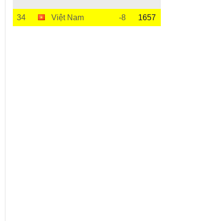
34
Việt Nam
-8
1657