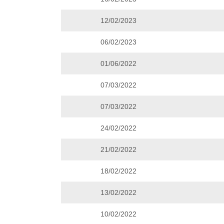
12/02/2023
06/02/2023
01/06/2022
07/03/2022
07/03/2022
24/02/2022
21/02/2022
18/02/2022
13/02/2022
10/02/2022