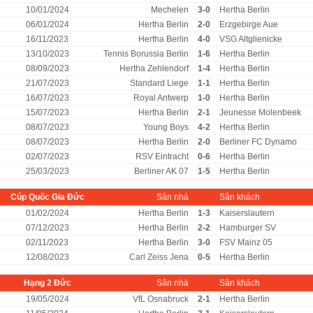
10/01/2024
Mechelen
3-0
Hertha Berlin
06/01/2024
Hertha Berlin
2-0
Erzgebirge Aue
16/11/2023
Hertha Berlin
4-0
VSG Altglienicke
13/10/2023
Tennis Borussia Berlin
1-6
Hertha Berlin
08/09/2023
Hertha Zehlendorf
1-4
Hertha Berlin
21/07/2023
Standard Liege
1-1
Hertha Berlin
16/07/2023
Royal Antwerp
1-0
Hertha Berlin
15/07/2023
Hertha Berlin
2-1
Jeunesse Molenbeek
08/07/2023
Young Boys
4-2
Hertha Berlin
08/07/2023
Hertha Berlin
2-0
Berliner FC Dynamo
02/07/2023
RSV Eintracht
0-6
Hertha Berlin
25/03/2023
Berliner AK 07
1-5
Hertha Berlin
Cúp Quốc Gia Đức
Sân nhà
Sân khách
01/02/2024
Hertha Berlin
1-3
Kaiserslautern
07/12/2023
Hertha Berlin
2-2
Hamburger SV
02/11/2023
Hertha Berlin
3-0
FSV Mainz 05
12/08/2023
Carl Zeiss Jena
0-5
Hertha Berlin
Hạng 2 Đức
Sân nhà
Sân khách
19/05/2024
VfL Osnabruck
2-1
Hertha Berlin