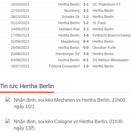
28/10/2023
Hertha Berlin
3-1
SC Paderborn 07
22/10/2023
Nurnberg
3-1
Hertha Berlin
08/10/2023
Schalke 04
1-2
Hertha Berlin
01/10/2023
Hertha Berlin
1-2
St. Pauli
24/09/2023
Holstein Kiel
2-3
Hertha Berlin
17/09/2023
Hertha Berlin
3-0
Eintracht Braunschweig
02/09/2023
Magdeburg
6-4
Hertha Berlin
26/08/2023
Hertha Berlin
5-0
Greuther Furth
20/08/2023
Hamburger SV
3-0
Hertha Berlin
04/08/2023
Hertha Berlin
0-1
SV Wehen Wiesbaden
30/07/2023
Fortuna Dusseldorf
1-0
Hertha Berlin
Tin tức Hertha Berlin
Nhận định, soi kèo Mechelen vs Hertha Berlin, 21h00
ngày 10/1
Nhận định, soi kèo Cologne vs Hertha Berlin, 01h30
ngày 13/5