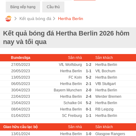
Bảng xếp hạng
Cầu thủ
Kết quả bóng đá
Hertha Berlin
Kết quả bóng đá Hertha Berlin 2026 hôm
nay và tối qua
Bundesliga
Sân nhà
Sân khách
27/05/2023
VfL Wolfsburg
1-2
Hertha Berlin
20/05/2023
Hertha Berlin
1-1
VfL Bochum
13/05/2023
FC Koln
5-2
Hertha Berlin
06/05/2023
Hertha Berlin
2-1
VfB Stuttgart
30/04/2023
Bayern Munchen
2-0
Hertha Berlin
22/04/2023
Hertha Berlin
2-4
Werder Bremen
15/04/2023
Schalke 04
5-2
Hertha Berlin
08/04/2023
Hertha Berlin
0-1
RB Leipzig
01/04/2023
SC Freiburg
1-1
Hertha Berlin
Giao hữu câu lạc bộ
Sân nhà
Sân khách
13/01/2024
Hertha Berlin
1-0
Glasgow Rangers