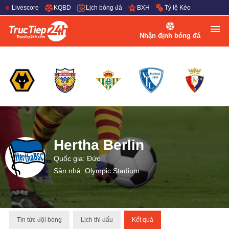
Livescore
KQBD
Lịch bóng đá
BXH
Tỷ lệ Kèo
Nhận định bóng đá
Hertha Berlin
Quốc gia: Đức
Sân nhà: Olympic Stadium
Tin tức đội bóng
Lịch thi đấu
Kết quả