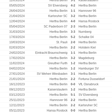
11/05/2024
Hertha Berlin
3-1
Kaiserslautern
05/05/2024
SV Elversberg
4-2
Hertha Berlin
26/04/2024
Hertha Berlin
1-1
Hannover 96
21/04/2024
Karlsruher SC
3-2
Hertha Berlin
12/04/2024
Hertha Berlin
4-0
Hansa Rostock
05/04/2024
SC Paderborn 07
2-3
Hertha Berlin
31/03/2024
Hertha Berlin
3-3
Nurnberg
17/03/2024
Hertha Berlin
5-2
Schalke 04
10/03/2024
St. Pauli
2-0
Hertha Berlin
02/03/2024
Hertha Berlin
2-2
Holstein Kiel
24/02/2024
Eintracht Braunschweig
1-1
Hertha Berlin
17/02/2024
Hertha Berlin
3-2
Magdeburg
11/02/2024
Greuther Furth
1-2
Hertha Berlin
04/02/2024
Hertha Berlin
1-2
Hamburger SV
27/01/2024
SV Wehen Wiesbaden
3-1
Hertha Berlin
21/01/2024
Hertha Berlin
2-2
Fortuna Dusseldorf
16/12/2023
Hertha Berlin
0-0
VfL Osnabruck
09/12/2023
Kaiserslautern
1-2
Hertha Berlin
03/12/2023
Hertha Berlin
5-1
SV Elversberg
25/11/2023
Hannover 96
2-2
Hertha Berlin
12/11/2023
Hertha Berlin
2-2
Karlsruher SC
05/11/2023
Hansa Rostock
0-0
Hertha Berlin