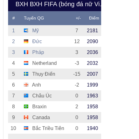
BXH BXH FIFA (bóng đá nữ Việt Nam)
#
Tuyển QG
+/-
Điểm
1
Mỹ
7
2181
2
Đức
12
2090
3
Pháp
3
2036
4
Netherland
-3
2032
5
Thụy Điển
-15
2007
6
Anh
-2
1999
7
Châu Úc
0
1963
8
Braxin
2
1958
9
Canada
0
1958
10
Bắc Triều Tiên
0
1940