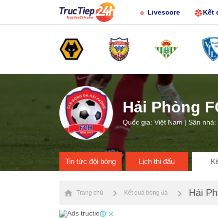
Livescore
Kết 
Hải Phòng F
Quốc gia: Việt Nam | Sân nhà:
Tin tức đội bóng
Lịch thi đấu
Kế
Hải P
Trang chủ
Kết quả bóng đá