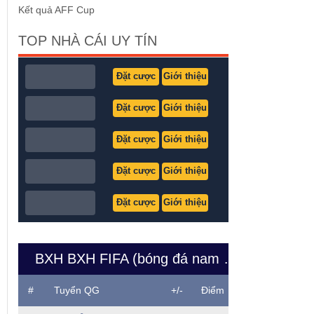
Kết quả AFF Cup
TOP NHÀ CÁI UY TÍN
Đặt cược
Giới thiệu
Đặt cược
Giới thiệu
Đặt cược
Giới thiệu
Đặt cược
Giới thiệu
Đặt cược
Giới thiệu
BXH BXH FIFA (bóng đá nam Việt Nam)
#
Tuyển QG
+/-
Điểm